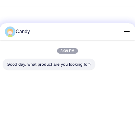
Candy
8:39 PM
loading...
Good day, what product are you looking for?
সব
তৈলাক্তকরণ তেল এবং গ্রিজ
পেট্রোলিয়াম পরীক্ষার যন্ত্র
এন্টিফ্রিজে পরীক্ষার যন্ত্রপাতি
ডিজেল জ্বালানী পরীক্ষার
ট্রান্সফর্মার তেল পরীক্ষার
সরঞ্জাম
সরঞ্জাম