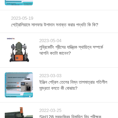
নিয়ন্ত্রণ
2023-05-19
যোগাযোগ
পেট্রোলিয়ামে সালফার উপাদান সনাক্ত করার পদ্ধতি কি কি?
করুন
2023-05-04
উদ্ধৃতির
লুব্রিকেটিং গ্রীসের যান্ত্রিক স্থায়িত্ব সম্পর্কে
আপনি কতটা জানেন?
জন্য
আবেদন
2023-03-03
সাইট
ইঞ্জিন পেট্রল তেলের নিম্ন তাপমাত্রার গতিশীল
সান্দ্রতা বলতে কী বোঝায়?
ম্যাপ
PRIVACY
2022-03-25
POLICY
SH128 স্বয়ংক্রিয় হিমায়িত বিন্দু পরীক্ষক