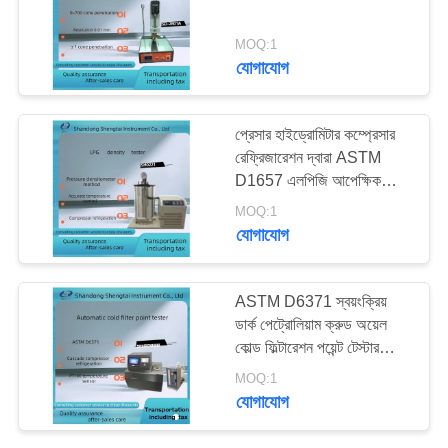
MOQ:1
যোগাযোগ
58
ফিড পরীক্ষার যন্ত্র
প্রেসার হাইড্রোমিটার কম্প্রেসার
রেফ্রিজারেশন দ্বারা ASTM
D1657 এলপিজি আপেক্ষিক
ঘনত্ব পরীক্ষক
MOQ:1
যোগাযোগ
246
ASTM D6371 স্বয়ংক্রিয়
ফার্মাসিউটিকাল টেস্টিং
ডার্ক পেট্রোলিয়াম ক্রুড অয়েল
কোল্ড ফিল্টারেশন পয়েন্ট টেস্টার
যন্ত্রপাতি
SH0248B
MOQ:1
যোগাযোগ