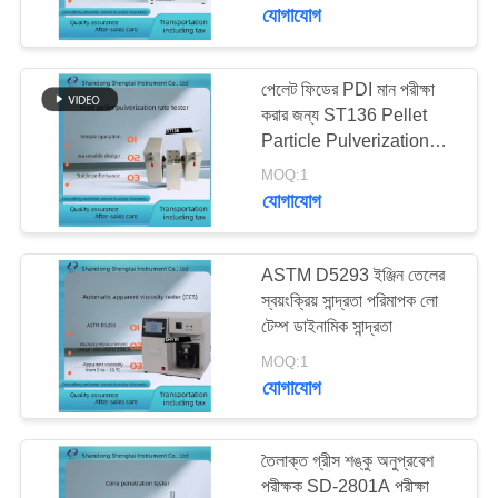
নিয়ন্ত্রণ
যোগাযোগ
যোগাযোগ
পেলেট ফিডের PDI মান পরীক্ষা
136
করার জন্য ST136 Pellet
করুন
ডিজেল জ্বালানী পরীক্ষার
Particle Pulverization
Rate Tester
সরঞ্জাম
MOQ:1
উদ্ধৃতির
যোগাযোগ
জন্য
আবেদন
ASTM D5293 ইঞ্জিন তেলের
স্বয়ংক্রিয় সান্দ্রতা পরিমাপক লো
টেম্প ডাইনামিক সান্দ্রতা
67
সাইট
MOQ:1
ট্রান্সফর্মার তেল পরীক্ষার
ম্যাপ
যোগাযোগ
সরঞ্জাম
PRIVACY
তৈলাক্ত গ্রীস শঙ্কু অনুপ্রবেশ
POLICY
পরীক্ষক SD-2801A পরীক্ষা