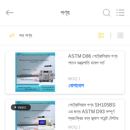
Shandong
Shengtai
instrument
পণ্য
co.,ltd.
All
Rights
Reserved.
বাড়ি
637
সব পণ্য
পেট্রোলিয়াম পরীক্ষার যন্ত্র
পণ্য
ASTM D86 পেট্রোলিয়াম পণ্য
পাতন যন্ত্রপাতি ডাবল গর্ত
আমাদের
সম্পর্কে
MOQ:1
যোগাযোগ
188
কারখানা
তৈলাক্তকরণ তেল এবং
ভ্রমণ
পেট্রোলিয়াম পণ্য SH105BS
এর জন্য ASTM D93 সম্পূর্ণ
গ্রিজ এন্টিফ্রিজে পরীক্ষার
স্বয়ংক্রিয় বন্ধ ফ্ল্যাশ পয়েন্ট টেস্টার
মান
যন্ত্রপাতি
MOQ:1