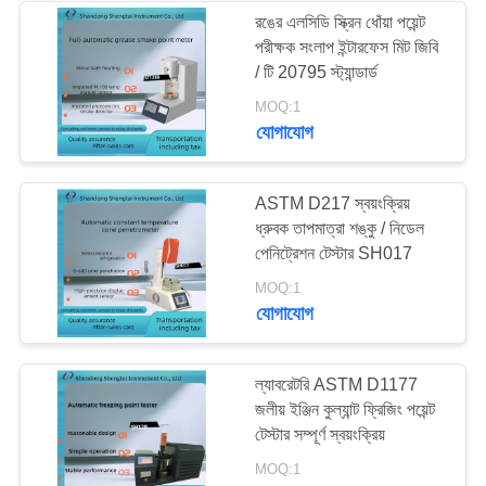
রঙের এলসিডি স্ক্রিন ধোঁয়া পয়েন্ট
পরীক্ষক সংলাপ ইন্টারফেস মিট জিবি
220
/ টি 20795 স্ট্যান্ডার্ড
MOQ:1
ভোজ্যতেল পরীক্ষার সরঞ্জাম
যোগাযোগ
ASTM D217 স্বয়ংক্রিয়
ধ্রুবক তাপমাত্রা শঙ্কু / নিডেল
পেনিট্রেশন টেস্টার SH017
100
MOQ:1
যোগাযোগ
রাসায়নিক বিশ্লেষণ যন্ত্র
ল্যাবরেটরি ASTM D1177
জলীয় ইঞ্জিন কুল্যান্ট ফ্রিজিং পয়েন্ট
টেস্টার সম্পূর্ণ স্বয়ংক্রিয়
MOQ:1