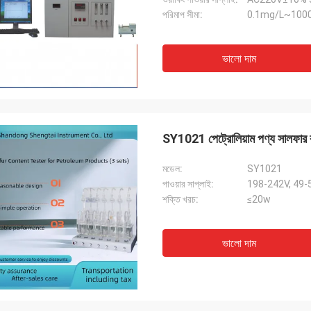
পরিমাপ সীমা:
0.1mg/L~10
ভালো দাম
SY1021 পেট্রোলিয়াম পণ্য সালফার কন্ট
মডেল:
SY1021
পাওয়ার সাপ্লাই:
198-242V, 49
শক্তি খরচ:
≤20w
ভালো দাম