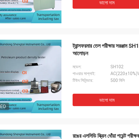
ভালো দাম
ট্রান্সফরমার তেল পরীক্ষার সরঞ্জাম SH
আলোড়ন
মডেল:
SH102
পাওয়ার সাপ্লাই:
AC(220±10%)V
টিউব সিলিন্ডার:
500 মিলি
ভালো দাম
DEO
রঙের এলসিডি স্ক্রিন ধোঁয়া পয়েন্ট পরীক্