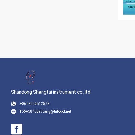
Shandong Shengtai instrument co.,ltd
+8613220512573
15665870097tang@labtool.net