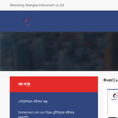
Shandong Shengtai instrument co.,ltd
কীওয়ার্ড 
সব পণ্য
পেট্রোলিয়াম পরীক্ষার যন্ত্র
তৈলাক্তকরণ তেল এবং গ্রিজ এন্টিফ্রিজে পরীক্ষার
যন্ত্রপাতি