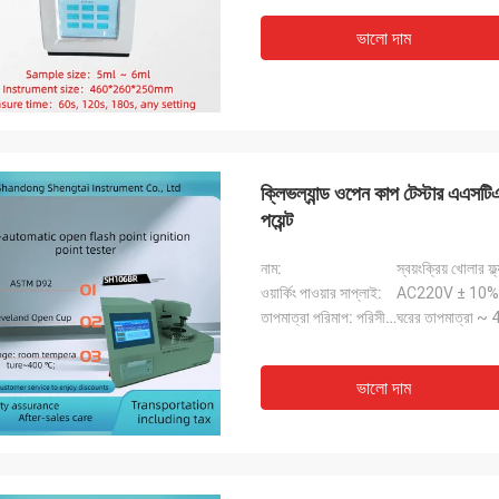
ভালো দাম
ক্লিভল্যান্ড ওপেন কাপ টেস্টার এএসটিএম 
পয়েন্ট
নাম:
স্বয়ংক্রিয় খোলার ফ্ল্
ওয়ার্কিং পাওয়ার সাপ্লাই:
AC220V ± 10%
তাপমাত্রা পরিমাপ: পরিসীমা:
ঘরের তাপমাত্রা ~
ভালো দাম