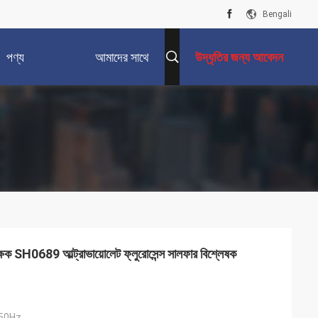
Bengali
পণ্য
আমাদের সাথে
উদ্ধৃতির জন্য আবেদন
যোগাযোগ করুন
ষক SH0689 আল্ট্রাভায়োলেট ফ্লুরোসেন্স সালফার বিশ্লেষক
50Hz