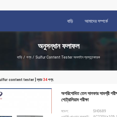
বাড়ি
আমাদের সম্পর্কে
অনুসন্ধান ফলাফল
বাড়ি
/
পণ্য
/
Sulfur Content Tester অনলাইন প্রস্তুতকারক
[ sulfur content tester ] ম্যাচ
34
পণ্য.
অপরিশোধিত তেল সালফার সামগ্রী পরীক্
পেট্রোলিয়াম পরীক্ষা
মডেল:
SH0689
ওয়ার্কিং পাওয়ার সাপ্লাই:
AC220V±10% 