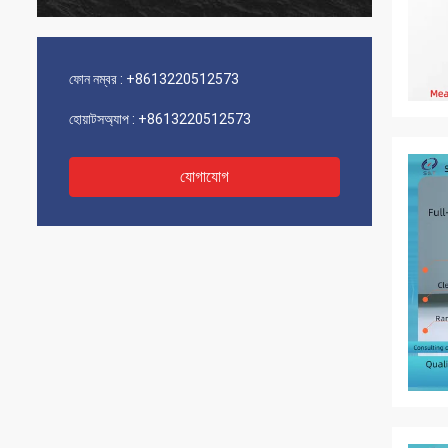
ফোন নম্বর :
+8613220512573
হোয়াটসঅ্যাপ :
+8613220512573
যোগাযোগ