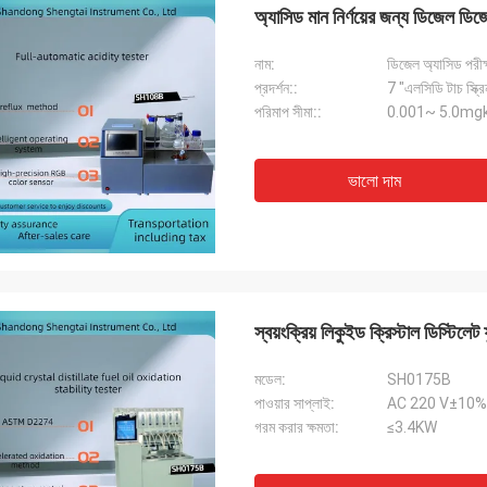
অ্যাসিড মান নির্ণয়ের জন্য ডিজেল ডিজ
নাম:
ডিজেল অ্যাসিড পরীক
প্রদর্শন::
7 "এলসিডি টাচ স্ক্রি
পরিমাপ সীমা::
0.001~ 5.0mg
ভালো দাম
স্বয়ংক্রিয় লিকুইড ক্রিস্টাল ডিস্টিলে
মডেল:
SH0175B
পাওয়ার সাপ্লাই:
AC 220 V±10%,
গরম করার ক্ষমতা:
≤3.4KW