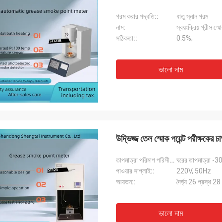
গরম করার পদ্ধতি::
ধাতু স্নান গরম
নাম:
স্বয়ংক্রিয় গ্রীস স্মোক
সঠিকতা::
0.5%;
ভালো দাম
উদ্ভিজ্জ তেল স্মোক পয়েন্ট পরীক্ষকের 
তাপমাত্রা পরিমাপ পরিসীমা::
ঘরের তাপমাত্রা -3
পাওয়ার সাপ্লাই::
220V, 50Hz
আয়তন::
দৈর্ঘ্য 26 প্রস্থ 2
ভালো দাম