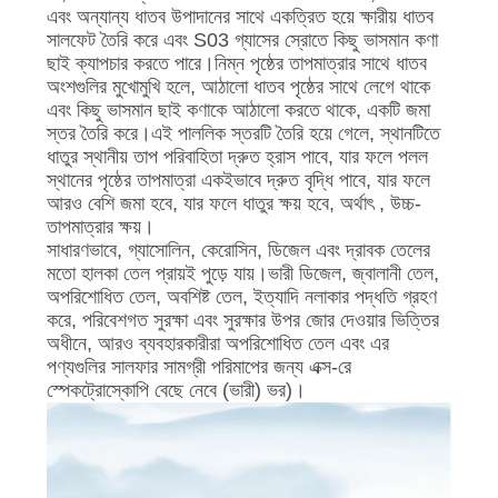
এবং অন্যান্য ধাতব উপাদানের সাথে একত্রিত হয়ে ক্ষারীয় ধাতব
সালফেট তৈরি করে এবং S03 গ্যাসের স্রোতে কিছু ভাসমান কণা
ছাই ক্যাপচার করতে পারে।নিম্ন পৃষ্ঠের তাপমাত্রার সাথে ধাতব
অংশগুলির মুখোমুখি হলে, আঠালো ধাতব পৃষ্ঠের সাথে লেগে থাকে
এবং কিছু ভাসমান ছাই কণাকে আঠালো করতে থাকে, একটি জমা
স্তর তৈরি করে।এই পাললিক স্তরটি তৈরি হয়ে গেলে, স্থানটিতে
ধাতুর স্থানীয় তাপ পরিবাহিতা দ্রুত হ্রাস পাবে, যার ফলে পলল
স্থানের পৃষ্ঠের তাপমাত্রা একইভাবে দ্রুত বৃদ্ধি পাবে, যার ফলে
আরও বেশি জমা হবে, যার ফলে ধাতুর ক্ষয় হবে, অর্থাৎ , উচ্চ-
তাপমাত্রার ক্ষয়।
সাধারণভাবে, গ্যাসোলিন, কেরোসিন, ডিজেল এবং দ্রাবক তেলের
মতো হালকা তেল প্রায়ই পুড়ে যায়।ভারী ডিজেল, জ্বালানী তেল,
অপরিশোধিত তেল, অবশিষ্ট তেল, ইত্যাদি নলাকার পদ্ধতি গ্রহণ
করে, পরিবেশগত সুরক্ষা এবং সুরক্ষার উপর জোর দেওয়ার ভিত্তির
অধীনে, আরও ব্যবহারকারীরা অপরিশোধিত তেল এবং এর
পণ্যগুলির সালফার সামগ্রী পরিমাপের জন্য এক্স-রে
স্পেকট্রোস্কোপি বেছে নেবে (ভারী) ভর)।