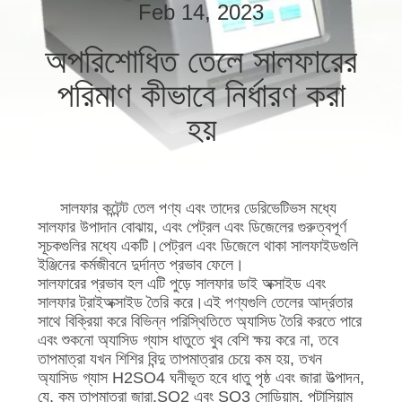
নিয়ন্ত্রণ
Feb 14, 2023
অপরিশোধিত তেলে সালফারের
যোগাযোগ
পরিমাণ কীভাবে নির্ধারণ করা
করুন
হয়
উদ্ধৃতির
জন্য
সালফার কন্টেন্ট তেল পণ্য এবং তাদের ডেরিভেটিভস মধ্যে
আবেদন
সালফার উপাদান বোঝায়, এবং পেট্রল এবং ডিজেলের গুরুত্বপূর্ণ
সূচকগুলির মধ্যে একটি।পেট্রল এবং ডিজেলে থাকা সালফাইডগুলি
ইঞ্জিনের কর্মজীবনে দুর্দান্ত প্রভাব ফেলে।
সাইট
সালফারের প্রভাব হল এটি পুড়ে সালফার ডাই অক্সাইড এবং
ম্যাপ
সালফার ট্রাইঅক্সাইড তৈরি করে।এই পণ্যগুলি তেলের আর্দ্রতার
সাথে বিক্রিয়া করে বিভিন্ন পরিস্থিতিতে অ্যাসিড তৈরি করতে পারে
এবং শুকনো অ্যাসিড গ্যাস ধাতুতে খুব বেশি ক্ষয় করে না, তবে
তাপমাত্রা যখন শিশির বিন্দু তাপমাত্রার চেয়ে কম হয়, তখন
PRIVACY
অ্যাসিড গ্যাস H2SO4 ঘনীভূত হবে ধাতু পৃষ্ঠ এবং জারা উত্পাদন,
POLICY
যে, কম তাপমাত্রা জারা.SO2 এবং SO3 সোডিয়াম, পটাসিয়াম