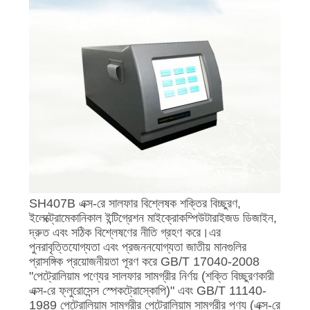
SH407B এক্স-রে সালফার বিশ্লেষক শক্তির বিচ্ছুরণ,
ইলেক্ট্রোমেকানিকাল ইন্টিগ্রেশন মাইক্রোকম্পিউটারাইজড ডিজাইন,
দ্রুত এবং সঠিক বিশ্লেষণের নীতি গ্রহণ করে।এর
পুনরাবৃত্তিযোগ্যতা এবং প্রজননযোগ্যতা জাতীয় মানগুলির
প্রাসঙ্গিক প্রয়োজনীয়তা পূরণ করে GB/T 17040-2008
"পেট্রোলিয়াম পণ্যের সালফার সামগ্রীর নির্ণয় (শক্তি বিচ্ছুরণকারী
এক্স-রে ফ্লুরোসেন্স স্পেকট্রোস্কোপি)" এবং GB/T 11140-
1989 পেট্রোলিয়াম সামগ্রীর পেট্রোলিয়াম সামগ্রীর পণ্য (এক্স-রে