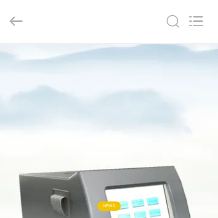
Shandong
Shengtai
instrument
co.,ltd.
All
Rights
Reserved.
বাড়ি
পণ্য
আমাদের
সম্পর্কে
কারখানা
ভ্রমণ
মান
NEWS