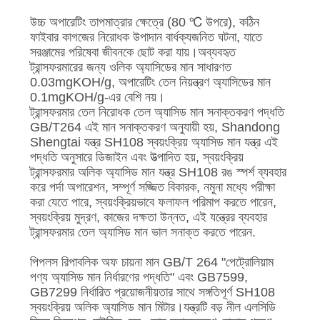
উচ্চ অপারেটিং তাপমাত্রার ক্ষেত্রে (80 ℃ উপরে), কঠিন
ফাইবার কাগজের নিরোধক উপাদান বার্ধক্যজনিত ঘটনা, যাতে
সরঞ্জামের পরিষেবা জীবনকে ছোট করা যায়।অব্যবহৃত
ট্রান্সফরমারের জন্য ওলিক অ্যাসিডের মান সাধারণত
0.03mgKOH/g, অপারেটিং তেল নিয়ন্ত্রণ অ্যাসিডের মান
0.1mgKOH/g-এর বেশি নয়।
ট্রান্সফরমার তেল নিরোধক তেল অ্যাসিড মান সনাক্তকরণ পদ্ধতি
GB/T264 এই মান সনাক্তকরণ অনুযায়ী হয়, Shandong
Shengtai যন্ত্র SH108 স্বয়ংক্রিয় অ্যাসিড মান যন্ত্র এই
পদ্ধতি অনুসারে ডিজাইন এবং উত্পাদিত হয়, স্বয়ংক্রিয়
ট্রান্সফরমার অলিক অ্যাসিড মান যন্ত্র SH108 রঙ স্পর্শ ব্যবহার
করে পর্দা অপারেশন, সম্পূর্ণ সজ্জিত বিকারক, নমুনা মধ্যে পরীক্ষা
করা যেতে পারে, স্বয়ংক্রিয়ভাবে ফলাফল পরিমাপ করতে পারেন,
স্বয়ংক্রিয় মুদ্রণ, কাজের দক্ষতা উন্নত, এই যন্ত্রের ব্যবহার
ট্রান্সফরমার তেল অ্যাসিড মান ভাল সনাক্ত করতে পারেন.
পিপলস রিপাবলিক অফ চায়না মান GB/T 264 "পেট্রোলিয়াম
পণ্য অ্যাসিড মান নির্ধারণের পদ্ধতি" এবং GB7599,
GB7299 নির্ধারিত প্রয়োজনীয়তার সাথে সঙ্গতিপূর্ণ SH108
স্বয়ংক্রিয় অলিক অ্যাসিড মান মিটার।যন্ত্রটি বড় নীল এলসিডি