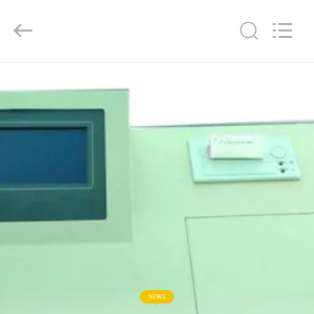
Shandong
Shengtai
instrument
co.,ltd.
All
Rights
Reserved.
বাড়ি
পণ্য
আমাদের
সম্পর্কে
কারখানা
ভ্রমণ
মান
NEWS