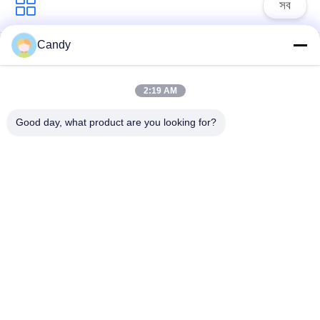
সব
Candy
তৈলাক্তকরণ তেল এবং গ্রিজ
পেট্রোলিয়াম পরীক্ষার যন্ত্র
এন্টিফ্রিজে পরীক্ষার যন্ত্রপাতি
2:19 AM
ডিজেল জ্বালানী পরীক্ষার
ট্রান্সফর্মার তেল পরীক্ষার
Good day, what product are you looking for?
সরঞ্জাম
সরঞ্জাম
ফার্মাসিউটিকাল টেস্টিং
ফিড পরীক্ষার যন্ত্র
যন্ত্রপাতি
ভোজ্যতেল পরীক্ষার সরঞ্জাম
রাসায়নিক বিশ্লেষণ যন্ত্র
সাবস্ক্রাইব