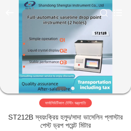
Shandong
Shengtai
instrument
co.,ltd.
All
Rights
Reserved.
বাড়ি
পণ্য
আমাদের
সম্পর্কে
কারখানা
ফার্মাসিউটিকাল টেস্টিং যন্ত্রপাতি
ভ্রমণ
ST212B স্বয়ংক্রিয় হলুদ/সাদা ভাসেলিন প্লাস্টার
মান
পেস্ট ড্রপ পয়েন্ট মিটার