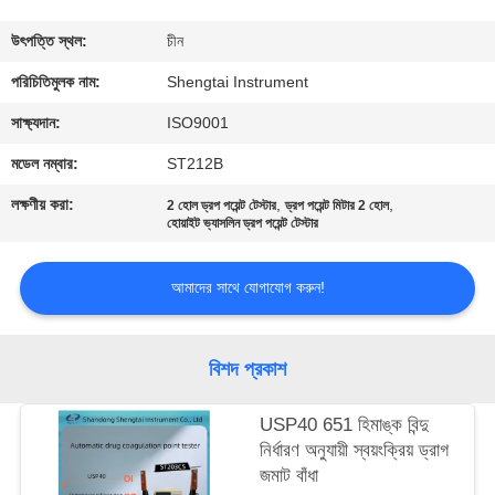
নিয়ন্ত্রণ
উৎপত্তি স্থল:
চীন
যোগাযোগ
পরিচিতিমুলক নাম:
Shengtai Instrument
করুন
সাক্ষ্যদান:
ISO9001
মডেল নম্বার:
ST212B
উদ্ধৃতির
লক্ষণীয় করা:
,
,
2 হোল ড্রপ পয়েন্ট টেস্টার
ড্রপ পয়েন্ট মিটার 2 হোল
জন্য
হোয়াইট ভ্যাসলিন ড্রপ পয়েন্ট টেস্টার
আবেদন
আমাদের সাথে যোগাযোগ করুন!
সাইট
বিশদ প্রকাশ
ম্যাপ
USP40 651 হিমাঙ্ক বিন্দু
PRIVACY
নির্ধারণ অনুযায়ী স্বয়ংক্রিয় ড্রাগ
জমাট বাঁধা
POLICY