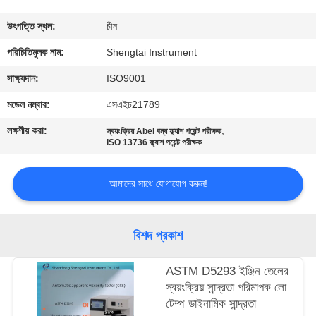
নিয়ন্ত্রণ
উৎপত্তি স্থল:
চীন
যোগাযোগ
পরিচিতিমুলক নাম:
Shengtai Instrument
করুন
সাক্ষ্যদান:
ISO9001
মডেল নম্বার:
এসএইচ21789
উদ্ধৃতির
লক্ষণীয় করা:
,
স্বয়ংক্রিয় Abel বন্ধ ফ্ল্যাশ পয়েন্ট পরীক্ষক
জন্য
ISO 13736 ফ্ল্যাশ পয়েন্ট পরীক্ষক
আবেদন
আমাদের সাথে যোগাযোগ করুন!
সাইট
বিশদ প্রকাশ
ম্যাপ
ASTM D5293 ইঞ্জিন তেলের
PRIVACY
স্বয়ংক্রিয় সান্দ্রতা পরিমাপক লো
টেম্প ডাইনামিক সান্দ্রতা
POLICY