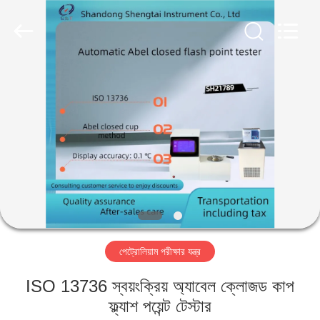
Shandong
Shengtai
instrument
co.,ltd.
All
Rights
Reserved.
বাড়ি
পণ্য
আমাদের
সম্পর্কে
কারখানা
পেট্রোলিয়াম পরীক্ষার যন্ত্র
ভ্রমণ
ISO 13736 স্বয়ংক্রিয় অ্যাবেল ক্লোজড কাপ
মান
ফ্ল্যাশ পয়েন্ট টেস্টার