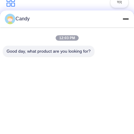
সব
Candy
তৈলাক্তকরণ তেল এবং গ্রিজ
পেট্রোলিয়াম পরীক্ষার যন্ত্র
এন্টিফ্রিজে পরীক্ষার যন্ত্রপাতি
12:03 PM
ডিজেল জ্বালানী পরীক্ষার
ট্রান্সফর্মার তেল পরীক্ষার
Good day, what product are you looking for?
সরঞ্জাম
সরঞ্জাম
ফার্মাসিউটিকাল টেস্টিং
ফিড পরীক্ষার যন্ত্র
যন্ত্রপাতি
ভোজ্যতেল পরীক্ষার সরঞ্জাম
রাসায়নিক বিশ্লেষণ যন্ত্র
সাবস্ক্রাইব