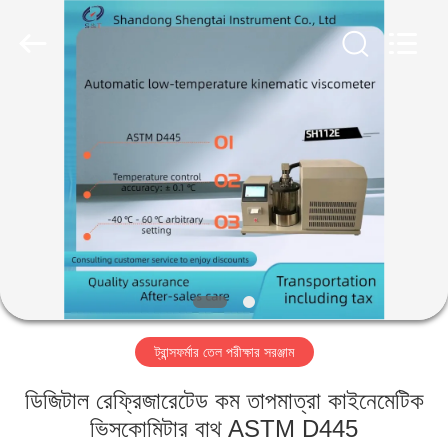
Shandong
Shengtai
instrument
co.,ltd.
All
Rights
Reserved.
বাড়ি
পণ্য
আমাদের
সম্পর্কে
কারখানা
ট্রান্সফর্মার তেল পরীক্ষার সরঞ্জাম
ভ্রমণ
ডিজিটাল রেফ্রিজারেটেড কম তাপমাত্রা কাইনেমেটিক
মান
ভিসকোমিটার বাথ ASTM D445