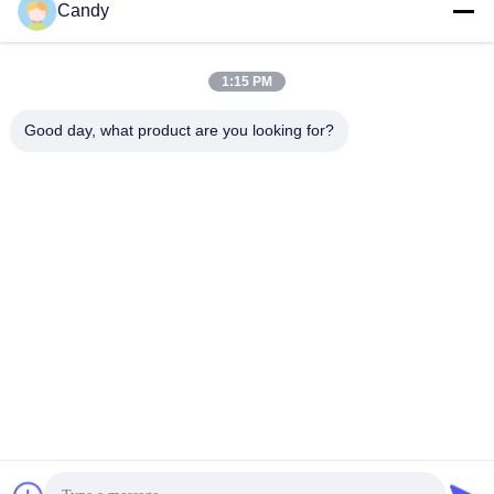
Candy
সব
1:15 PM
তৈলাক্তকরণ তেল এবং গ্রিজ
পেট্রোলিয়াম পরীক্ষার যন্ত্র
এন্টিফ্রিজে পরীক্ষার যন্ত্রপাতি
Good day, what product are you looking for?
ডিজেল জ্বালানী পরীক্ষার
ট্রান্সফর্মার তেল পরীক্ষার
সরঞ্জাম
সরঞ্জাম
ফার্মাসিউটিকাল টেস্টিং
ফিড পরীক্ষার যন্ত্র
যন্ত্রপাতি
ভোজ্যতেল পরীক্ষার সরঞ্জাম
রাসায়নিক বিশ্লেষণ যন্ত্র
সাবস্ক্রাইব