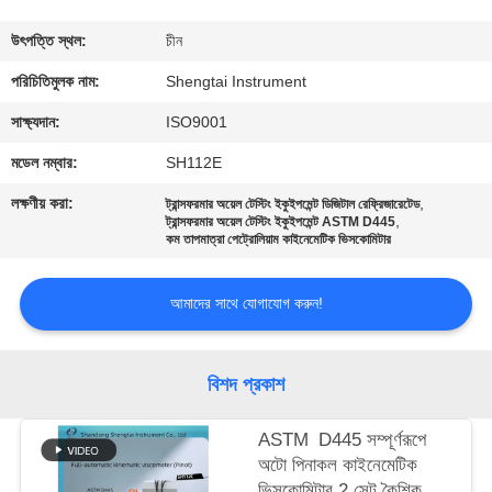
নিয়ন্ত্রণ
উৎপত্তি স্থল:
চীন
যোগাযোগ
পরিচিতিমুলক নাম:
Shengtai Instrument
করুন
সাক্ষ্যদান:
ISO9001
মডেল নম্বার:
SH112E
উদ্ধৃতির
লক্ষণীয় করা:
,
ট্রান্সফরমার অয়েল টেস্টিং ইকুইপমেন্ট ডিজিটাল রেফ্রিজারেটেড
,
জন্য
ট্রান্সফরমার অয়েল টেস্টিং ইকুইপমেন্ট ASTM D445
কম তাপমাত্রা পেট্রোলিয়াম কাইনেমেটিক ভিসকোমিটার
আবেদন
আমাদের সাথে যোগাযোগ করুন!
সাইট
ম্যাপ
বিশদ প্রকাশ
PRIVACY
ASTM D445 সম্পূর্ণরূপে
অটো পিনাকল কাইনেমেটিক
POLICY
ভিসকোমিটার 2 সেট কৈশিক