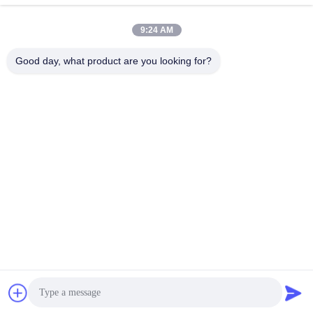
9:24 AM
তৈলাক্তকরণ তেল এবং গ্রিজ
পেট্রোলিয়াম পরীক্ষার যন্ত্র
এন্টিফ্রিজে পরীক্ষার যন্ত্রপাতি
Good day, what product are you looking for?
ডিজেল জ্বালানী পরীক্ষার
ট্রান্সফর্মার তেল পরীক্ষার
সরঞ্জাম
সরঞ্জাম
ফার্মাসিউটিকাল টেস্টিং
ফিড পরীক্ষার যন্ত্র
যন্ত্রপাতি
ভোজ্যতেল পরীক্ষার সরঞ্জাম
রাসায়নিক বিশ্লেষণ যন্ত্র
সাবস্ক্রাইব