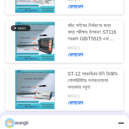
যোগাযোগ
কাঁচা ফাইবার নির্ধারণের জন্য
খাদ্য পরীক্ষার উপকরণ ST116
সরঞ্জাম GB/T5515 এবং
GB/T6434 মান মেনে চলুন
MOQ:1
যোগাযোগ
ST-12 স্বয়ংক্রিয় চিনি ডিটেক্টর
পোলারিমিটার সনাক্তযোগ্য
অন্ধকার নমুনা
MOQ:1
যোগাযোগ
wangli
সব