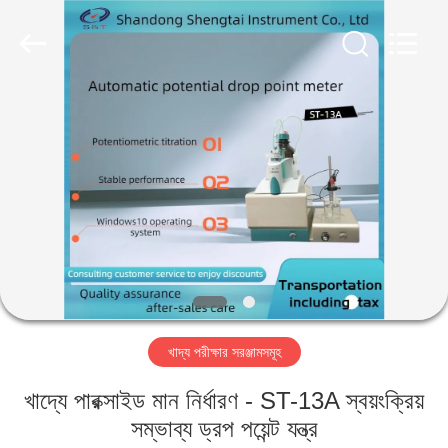
Shandong
Shengtai
instrument
co.,ltd.
All
Rights
Reserved.
বাড়ি
পণ্য
আমাদের
সম্পর্কে
কারখানা
খাদ্য পরীক্ষার সরঞ্জামসমূহ
ভ্রমণ
খাদ্যে পারক্সাইড মান নির্ধারণ - ST-13A স্বয়ংক্রিয়
মান
সম্ভাব্য ড্রপ পয়েন্ট যন্ত্র