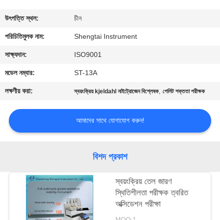
নিয়ন্ত্রণ
উৎপত্তি স্থল:
চীন
যোগাযোগ
পরিচিতিমুলক নাম:
Shengtai Instrument
করুন
সাক্ষ্যদান:
ISO9001
মডেল নম্বার:
ST-13A
উদ্ধৃতির
লক্ষণীয় করা:
,
স্বয়ংক্রিয় kjeldahl নাইট্রোজেন বিশ্লেষক
পেলিট শক্ততা পরীক্ষক
জন্য
আবেদন
আমাদের সাথে যোগাযোগ করুন!
সাইট
বিশদ প্রকাশ
ম্যাপ
স্বয়ংক্রিয় তেল জারণ
স্থিতিশীলতা পরীক্ষক ত্বরিত
PRIVACY
অক্সিডেশন পরীক্ষা
POLICY
MOQ:1