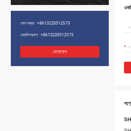
একটি
ফোন নম্বর :
+8613220512573
হোয়াটসঅ্যাপ :
+8613220512573
যোগাযোগ
পণ্য
SH1
SH1