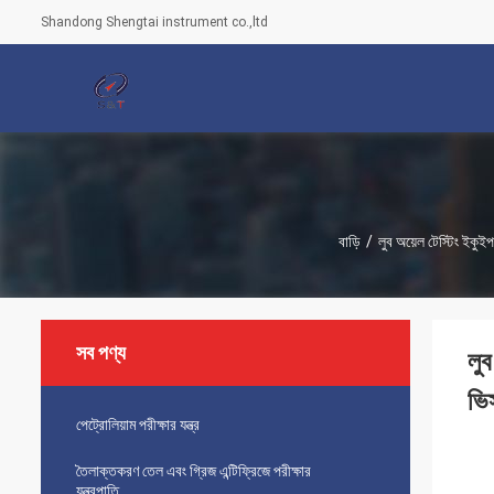
Shandong Shengtai instrument co.,ltd
বাড়ি
/
লুব অয়েল টেস্টিং ইকুইপম
সব পণ্য
লু
ভি
পেট্রোলিয়াম পরীক্ষার যন্ত্র
তৈলাক্তকরণ তেল এবং গ্রিজ এন্টিফ্রিজে পরীক্ষার
যন্ত্রপাতি