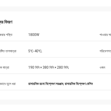
যের বিবরণ
করার শক্তি
1800W
পাওয়ার স
ষ্টিত তাপমাত্রা
5℃-40℃;
পরিবেশগত 
িক মাত্রা
190 মিমি × 380 মিমি × 280 মিমি;
ওজন
ষভাবে তুলে ধরা
রাসায়নিক রচনা বিশ্লেষণ সরঞ্জাম
,
রাসায়নিক বিশ্লেষণ মেশিন