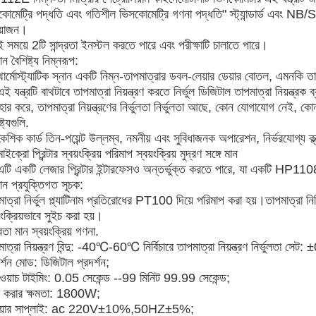
কোমেট্রি পদ্ধতি এবং গতিশীল ভিসকোমেট্রি গণনা পদ্ধতি" স্ট্যান্ডার্ড এবং
য়োজন।
 সময়ে 2টি সান্দ্রতা ইনস্টল করতে পারে এবং পরীক্ষাটি চালাতে পারে।
ান বৈশিষ্ট্য নিম্নরূপ:
ার্মোস্ট্যাটিক স্নান একটি নিম্ন-তাপমাত্রার ডবল-লেয়ার ডেয়ার বোতল, এমনকি তাপ
ই যন্ত্রটি বাথটাবে তাপমাত্রা নিয়ন্ত্রণ করতে নির্ভুল ডিজিটাল তাপমাত্রা নিয়ন্
হার করে, তাপমাত্রা নিয়ন্ত্রণের নির্ভুলতা নির্ভুলতা আছে, কোন যোগাযোগ নেই, কোন শ
্ট্যগুলি.
ৈশিক কার্ড তিন-পয়েন্ট উল্লম্ব, নমনীয় এবং সুবিধাজনক অপারেশন, নির্ভরযোগ্য ক্ল
াইক্রো প্রিন্টার স্বয়ংক্রিয় পরিমাপ স্বয়ংক্রিয় মুদ্রণ সঙ্গে মান
এটি একটি লেজার প্রিন্টার ইন্টারফেসও অন্তর্ভুক্ত করতে পারে, যা একটি HP1108 
ান প্রযুক্তিগত সূচক:
াত্রা নির্ভুল প্ল্যাটিনাম প্রতিরোধের PT100 দিয়ে পরিমাপ করা হয়।তাপমাত্রা 
়ংক্রিয়ভাবে সুইচ করা হয়।
দ্রতা মান স্বয়ংক্রিয় গণনা.
াত্রা নিয়ন্ত্রণ বিন্দু: -40℃-60℃ নির্বিচারে তাপমাত্রা নিয়ন্ত্রণ নির্ভুলতা সেট
র্শন মোড: ডিজিটাল প্রদর্শন;
পওয়াচ টাইমিং: 0.05 সেকেন্ড --99 মিনিট 99.99 সেকেন্ড;
 করার ক্ষমতা: 1800W;
ওয়ার সাপ্লাই: ac 220V±10%,50HZ±5%;