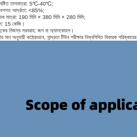
বেষ্টিত তাপমাত্রা: 5℃-40℃;
বেশগত আর্দ্রতা: <85%;
্যিক মাত্রা: 190 মিমি × 380 মিমি × 280 মিমি;
ন: 15 কেজি।
াহকের নিজস্ব সরবরাহ: জল বা অ্যালকোহল।
য় মান অনুযায়ী কঠোরভাবে, সান্দ্রতা টিউব পরীক্ষার নিম্নলিখিত বিকারক পরিষ্কার