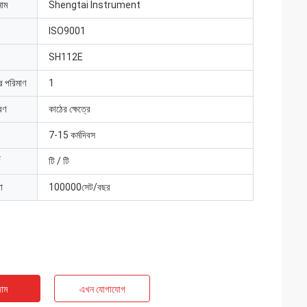
নাম
Shengtai Instrument
ISO9001
SH112E
ার পরিমাণ
1
রণ
কাঠের ক্ষেত্রে
7-15 কর্মদিবস
টি / টি
া
100000সেট/বছর
াম
এখন যোগাযোগ