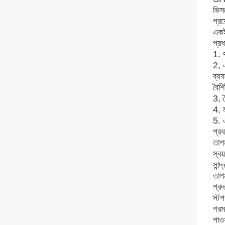
ভিস
প্র
একই
প্রধ
1. থ
2, এ
ব্যব
বৈশিষ
3, ক
4, ম
5. 
প্রধ
তাপম
স্বয
সান্
তাপম
প্রদ
স্ট
গরম
পা