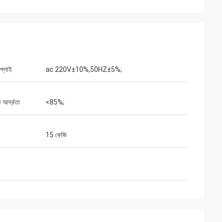
াপ্লাই
ac 220V±10%,50HZ±5%;
আর্দ্রতা
<85%;
15 কেজি