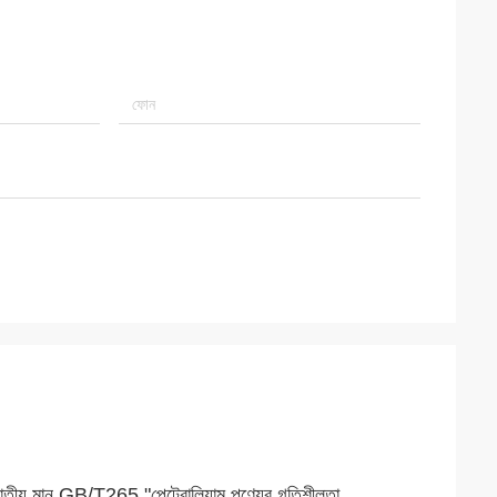
জাতীয় মান GB/T265 "পেট্রোলিয়াম পণ্যের গতিশীলতা