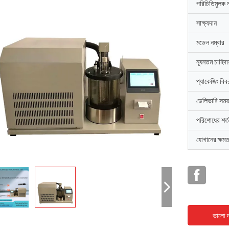
পরিচিতিমুলক 
সাক্ষ্যদান
মডেল নম্বার
ন্যূনতম চাহিদ
প্যাকেজিং বিব
ডেলিভারি সময়
পরিশোধের শর্ত
যোগানের ক্ষমত
ভালো দ