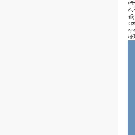
পরি
পরি
বাহ
ওজ
গ্র
জাতী