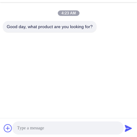
4:23 AM
তৈলাক্তকরণ তেল এবং গ্রিজ
পেট্রোলিয়াম পরীক্ষার যন্ত্র
এন্টিফ্রিজে পরীক্ষার যন্ত্রপাতি
Good day, what product are you looking for?
ডিজেল জ্বালানী পরীক্ষার
ট্রান্সফর্মার তেল পরীক্ষার
সরঞ্জাম
সরঞ্জাম
ফার্মাসিউটিকাল টেস্টিং
ফিড পরীক্ষার যন্ত্র
যন্ত্রপাতি
ভোজ্যতেল পরীক্ষার সরঞ্জাম
রাসায়নিক বিশ্লেষণ যন্ত্র
সাবস্ক্রাইব