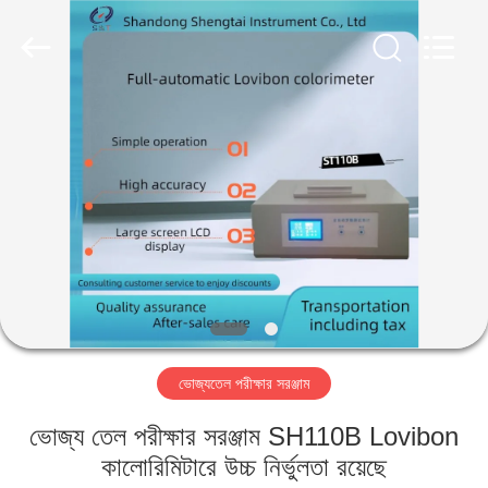
Shandong
Shengtai
instrument
co.,ltd.
All
Rights
Reserved.
বাড়ি
পণ্য
আমাদের
সম্পর্কে
কারখানা
ভোজ্যতেল পরীক্ষার সরঞ্জাম
ভ্রমণ
ভোজ্য তেল পরীক্ষার সরঞ্জাম SH110B Lovibon
মান
কালোরিমিটারে উচ্চ নির্ভুলতা রয়েছে