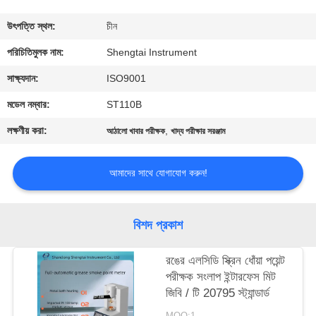
নিয়ন্ত্রণ
উৎপত্তি স্থল:
চীন
যোগাযোগ
পরিচিতিমুলক নাম:
Shengtai Instrument
করুন
সাক্ষ্যদান:
ISO9001
মডেল নম্বার:
ST110B
উদ্ধৃতির
লক্ষণীয় করা:
,
আঠালো খাবার পরীক্ষক
খাদ্য পরীক্ষার সরঞ্জাম
জন্য
আবেদন
আমাদের সাথে যোগাযোগ করুন!
সাইট
বিশদ প্রকাশ
ম্যাপ
রঙের এলসিডি স্ক্রিন ধোঁয়া পয়েন্ট
পরীক্ষক সংলাপ ইন্টারফেস মিট
PRIVACY
জিবি / টি 20795 স্ট্যান্ডার্ড
POLICY
MOQ:1