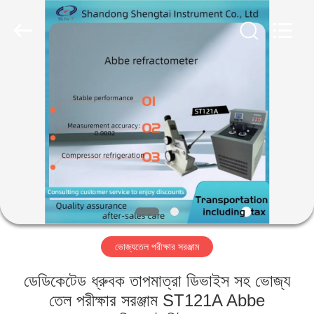
Shandong
Shengtai
instrument
co.,ltd.
All
Rights
Reserved.
বাড়ি
পণ্য
আমাদের
সম্পর্কে
কারখানা
ভোজ্যতেল পরীক্ষার সরঞ্জাম
ভ্রমণ
ডেডিকেটেড ধ্রুবক তাপমাত্রা ডিভাইস সহ ভোজ্য
মান
তেল পরীক্ষার সরঞ্জাম ST121A Abbe