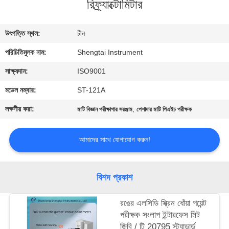
রিফ্র্যাক্টোমিটার
নিয়ন্ত্রণ
উৎপত্তি স্থল:
চীন
যোগাযোগ
পরিচিতিমুলক নাম:
Shengtai Instrument
করুন
সাক্ষ্যদান:
ISO9001
উদ্ধৃতির
মডেল নম্বার:
ST-121A
জন্য
লক্ষণীয় করা:
,
মাটি বিজ্ঞান পরীক্ষাগার সরঞ্জাম
পেশাদার মাটি পিএইচ পরীক্ষক
আবেদন
আমাদের সাথে যোগাযোগ করুন!
সাইট
ম্যাপ
বিশদ প্রকাশ
রঙের এলসিডি স্ক্রিন ধোঁয়া পয়েন্ট
PRIVACY
পরীক্ষক সংলাপ ইন্টারফেস মিট
POLICY
জিবি / টি 20795 স্ট্যান্ডার্ড