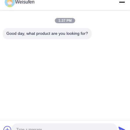
Weisufen
সব
1:37 PM
তৈলাক্তকরণ তেল এবং গ্রিজ
পেট্রোলিয়াম পরীক্ষার যন্ত্র
এন্টিফ্রিজে পরীক্ষার যন্ত্রপাতি
Good day, what product are you looking for?
ডিজেল জ্বালানী পরীক্ষার
ট্রান্সফর্মার তেল পরীক্ষার
সরঞ্জাম
সরঞ্জাম
ফার্মাসিউটিকাল টেস্টিং
ফিড পরীক্ষার যন্ত্র
যন্ত্রপাতি
ভোজ্যতেল পরীক্ষার সরঞ্জাম
রাসায়নিক বিশ্লেষণ যন্ত্র
সাবস্ক্রাইব