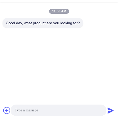
11:56 AM
তৈলাক্তকরণ তেল এবং গ্রিজ
পেট্রোলিয়াম পরীক্ষার যন্ত্র
এন্টিফ্রিজে পরীক্ষার যন্ত্রপাতি
Good day, what product are you looking for?
ডিজেল জ্বালানী পরীক্ষার
ট্রান্সফর্মার তেল পরীক্ষার
সরঞ্জাম
সরঞ্জাম
ফার্মাসিউটিকাল টেস্টিং
ফিড পরীক্ষার যন্ত্র
যন্ত্রপাতি
ভোজ্যতেল পরীক্ষার সরঞ্জাম
রাসায়নিক বিশ্লেষণ যন্ত্র
সাবস্ক্রাইব