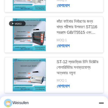
যোগাযোগ
কাঁচা ফাইবার নির্ধারণের জন্য
খাদ্য পরীক্ষার উপকরণ ST116
সরঞ্জাম GB/T5515 এবং
GB/T6434 মান মেনে চলুন
MOQ:1
যোগাযোগ
ST-12 স্বয়ংক্রিয় চিনি ডিটেক্টর
পোলারিমিটার সনাক্তযোগ্য
অন্ধকার নমুনা
MOQ:1
যোগাযোগ
Weisufen
সব