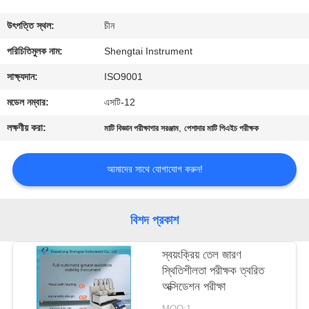
নিয়ন্ত্রণ
উৎপত্তি স্থল:
চীন
যোগাযোগ
পরিচিতিমুলক নাম:
Shengtai Instrument
করুন
সাক্ষ্যদান:
ISO9001
মডেল নম্বার:
এসটি-12
উদ্ধৃতির
লক্ষণীয় করা:
,
মাটি বিজ্ঞান পরীক্ষাগার সরঞ্জাম
পেশাদার মাটি পিএইচ পরীক্ষক
জন্য
আবেদন
আমাদের সাথে যোগাযোগ করুন!
সাইট
বিশদ প্রকাশ
ম্যাপ
স্বয়ংক্রিয় তেল জারণ
স্থিতিশীলতা পরীক্ষক ত্বরিত
PRIVACY
অক্সিডেশন পরীক্ষা
POLICY
MOQ:1