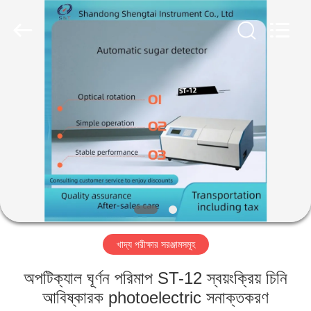
Shandong
Shengtai
instrument
co.,ltd.
All
Rights
Reserved.
বাড়ি
পণ্য
আমাদের
সম্পর্কে
কারখানা
খাদ্য পরীক্ষার সরঞ্জামসমূহ
ভ্রমণ
অপটিক্যাল ঘূর্ণন পরিমাপ ST-12 স্বয়ংক্রিয় চিনি
মান
আবিষ্কারক photoelectric সনাক্তকরণ