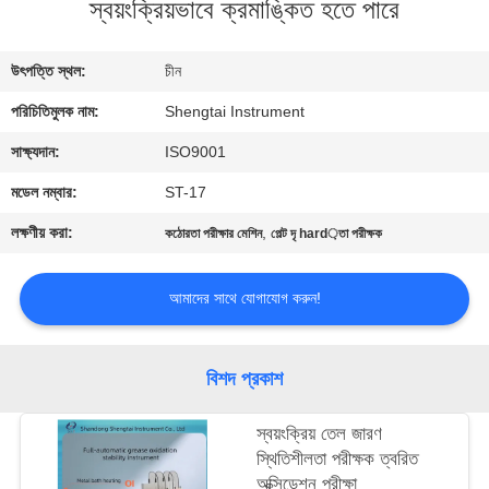
স্বয়ংক্রিয়ভাবে ক্রমাঙ্কিত হতে পারে
নিয়ন্ত্রণ
উৎপত্তি স্থল:
চীন
যোগাযোগ
পরিচিতিমুলক নাম:
Shengtai Instrument
করুন
সাক্ষ্যদান:
ISO9001
উদ্ধৃতির
মডেল নম্বার:
ST-17
জন্য
লক্ষণীয় করা:
,
কঠোরতা পরীক্ষার মেশিন
পেল্ট দৃ hard়তা পরীক্ষক
আবেদন
আমাদের সাথে যোগাযোগ করুন!
সাইট
ম্যাপ
বিশদ প্রকাশ
স্বয়ংক্রিয় তেল জারণ
PRIVACY
স্থিতিশীলতা পরীক্ষক ত্বরিত
POLICY
অক্সিডেশন পরীক্ষা