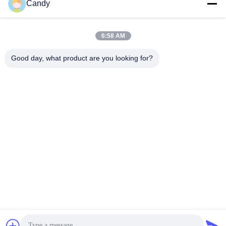
Candy
সব
6:58 AM
তৈলাক্তকরণ তেল এবং গ্রিজ
পেট্রোলিয়াম পরীক্ষার যন্ত্র
এন্টিফ্রিজে পরীক্ষার যন্ত্রপাতি
Good day, what product are you looking for?
ডিজেল জ্বালানী পরীক্ষার
ট্রান্সফর্মার তেল পরীক্ষার
সরঞ্জাম
সরঞ্জাম
ফার্মাসিউটিকাল টেস্টিং
ফিড পরীক্ষার যন্ত্র
যন্ত্রপাতি
ভোজ্যতেল পরীক্ষার সরঞ্জাম
রাসায়নিক বিশ্লেষণ যন্ত্র
সাবস্ক্রাইব