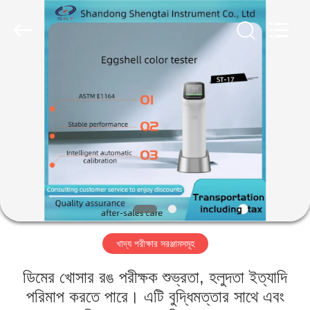
Shandong
Shengtai
instrument
co.,ltd.
All
Rights
Reserved.
বাড়ি
পণ্য
আমাদের
সম্পর্কে
কারখানা
খাদ্য পরীক্ষার সরঞ্জামসমূহ
ভ্রমণ
ডিমের খোসার রঙ পরীক্ষক শুভ্রতা, হলুদতা ইত্যাদি
মান
পরিমাপ করতে পারে। এটি বুদ্ধিমত্তার সাথে এবং