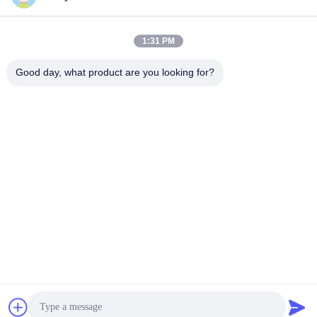
সব
1:31 PM
তৈলাক্তকরণ তেল এবং গ্রিজ
পেট্রোলিয়াম পরীক্ষার যন্ত্র
এন্টিফ্রিজে পরীক্ষার যন্ত্রপাতি
Good day, what product are you looking for?
ডিজেল জ্বালানী পরীক্ষার
ট্রান্সফর্মার তেল পরীক্ষার
সরঞ্জাম
সরঞ্জাম
ফার্মাসিউটিকাল টেস্টিং
ফিড পরীক্ষার যন্ত্র
যন্ত্রপাতি
ভোজ্যতেল পরীক্ষার সরঞ্জাম
রাসায়নিক বিশ্লেষণ যন্ত্র
সাবস্ক্রাইব