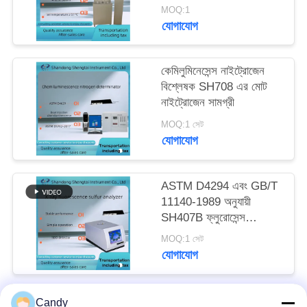
MOQ:1
যোগাযোগ
কেমিলুমিনেসেন্স নাইট্রোজেন
বিশ্লেষক SH708 এর মোট
নাইট্রোজেন সামগ্রী
MOQ:1 সেট
যোগাযোগ
ASTM D4294 এবং GB/T
11140-1989 অনুযায়ী
SH407B ফ্লুরোসেন্স
স্পেকট্রাল সালফার বিশ্লেষক
MOQ:1 সেট
যোগাযোগ
Candy