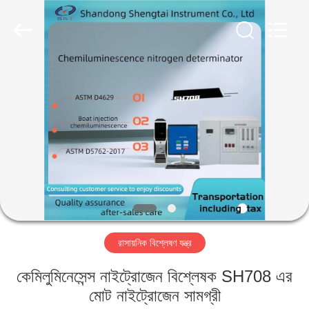
Shandong
Shengtai
instrument
co.,ltd.
All
Rights
Reserved.
বাড়ি
পণ্য
আমাদের
সম্পর্কে
কারখানা
রাসায়নিক বিশ্লেষণ যন্ত্র
ভ্রমণ
কেমিলুমিনেসেন্স নাইট্রোজেন বিশ্লেষক SH708 এর
মান
মোট নাইট্রোজেন সামগ্রী