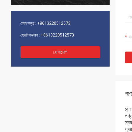
ফোন নম্বর :
+8613220512573
হোয়াটসঅ্যাপ :
+8613220512573
যোগাযোগ
পণ্য
ST1
পণ্
স্ব
স্বয