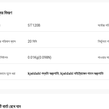
যের বিবরণ
ল
ST120B
সর্বোচ্চ প
চ্চ পরিমাপ ব্যাস
20 মিমি
নির্ভুলতা 
োলিউশন
0.01Kg(0.098N)
পাওয়ার স
ষভাবে তুলে ধরা
kjeldahl পদ্ধতি যন্ত্রপাতি
,
kjeldahl নাইট্রোজেন পাতন যন্ত্রপাতি
 বার্তা রেখে যান