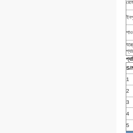
রে
ইনপ
পাও
যন্
প্য
প্যা
S/
1
2
3
4
5