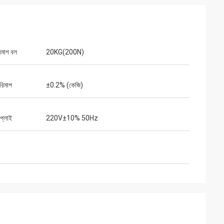
রিমাপ বল
20KG(200N)
পরিমাপ
±0.2% (কেজি)
াপ্লাই
220V±10% 50Hz