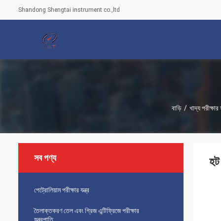
Shandong Shengtai instrument co.,ltd
বাড়ি
/
খাদ্য পরীক্ষার
সব পণ্য
হট
পেট্রোলিয়াম পরীক্ষার যন্ত্র
তৈলাক্তকরণ তেল এবং গ্রিজ এন্টিফ্রিজে পরীক্ষার
যন্ত্রপাতি