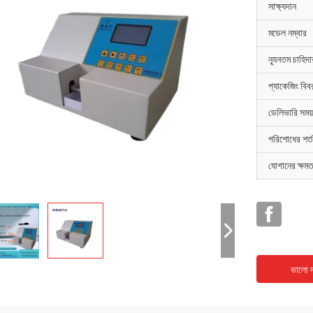
সাক্ষ্যদান
মডেল নম্বার
ন্যূনতম চাহিদ
প্যাকেজিং বিব
ডেলিভারি সময়
পরিশোধের শর্ত
যোগানের ক্ষমত
ভালো দ