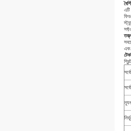
বৈশিষ
এটি 
ফিড 
স্ট্
সফ্ট
তত্ত্
সবচ
এবং 
টেকন
প্রি
সর্ব
সর্ব
ন্য
নির্