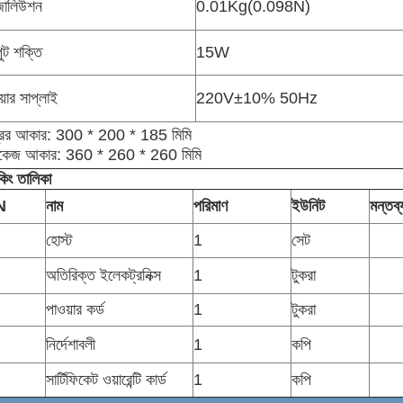
জোলিউশন
0.01Kg(0.098N)
ুট শক্তি
15W
য়ার সাপ্লাই
220V±10% 50Hz
ত্রের আকার: 300 * 200 * 185 মিমি
াকেজ আকার: 360 * 260 * 260 মিমি
কিং তালিকা
N
নাম
পরিমাণ
ইউনিট
মন্তব্
হোস্ট
1
সেট
অতিরিক্ত ইলেকট্রনিক্স
1
টুকরা
পাওয়ার কর্ড
1
টুকরা
নির্দেশাবলী
1
কপি
সার্টিফিকেট ওয়ারেন্টি কার্ড
1
কপি