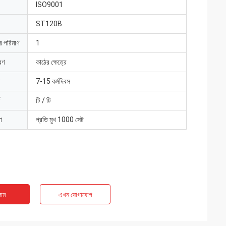
ISO9001
ST120B
ার পরিমাণ
1
রণ
কাঠের ক্ষেত্রে
7-15 কর্মদিবস
টি / টি
া
প্রতি মুখ 1000 সেট
াম
এখন যোগাযোগ