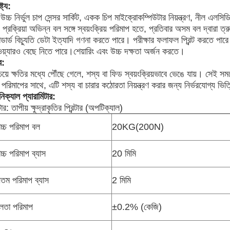
্ট্য:
উচ্চ নির্ভুল চাপ সেন্সর সার্কিট, একক চিপ মাইক্রোকম্পিউটার নিয়ন্ত্রণ, নীল 
প্রক্রিয়া অভিন্ন বল সঙ্গে স্বয়ংক্রিয় পরিমাপ হতে, প্রতিবার অসম বল দ্বারা ত্রুট
যান্ডার্ড বিচ্যুতি ডেটা ইত্যাদি গণনা করতে পারে। পরীক্ষার ফলাফল প্রিন্ট করতে পা
ওয়্যারও বেছে নিতে পারে।শেয়ারিং এবং উচ্চ দক্ষতা অর্জন করতে।
ব:
েয়ে ক্ষতির মধ্যে পৌঁছে গেলে, শস্য বা ফিড স্বয়ংক্রিয়ভাবে ভেঙে যায়। সেই 
পরিমাপের সাথে, এটি শস্য বা চারার কঠোরতা নিয়ন্ত্রণ করার জন্য নির্ভরযোগ্য ভ
িক্যাল প্যারামিটার:
ন্টার: তাপীয় ক্ষুদ্রাকৃতির প্রিন্টার (অপটিক্যাল)
োচ্চ পরিমাপ বল
20KG(200N)
োচ্চ পরিমাপ ব্যাস
20 মিমি
ূনতম পরিমাপ ব্যাস
2 মিমি
ভুলতা পরিমাপ
±0.2% (কেজি)