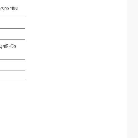
 যেতে পারে
ল্যাট বটম