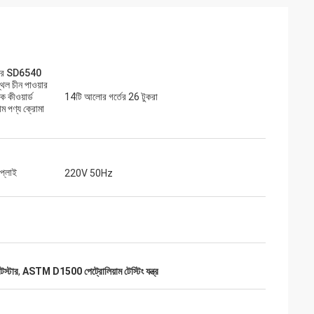
্বর SD6540
থল চীন পাওয়ার
ক কীওয়ার্ড
14টি আলোর গর্তের 26 টুকরা
াম পণ্য ক্রোমা
াপ্লাই
220V 50Hz
েস্টার
,
ASTM D1500 পেট্রোলিয়াম টেস্টিং যন্ত্র