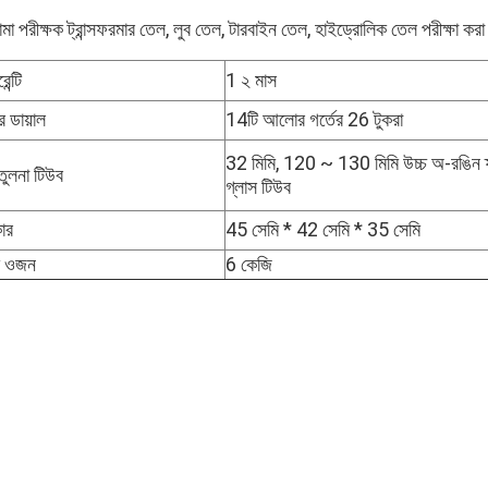
োমা পরীক্ষক ট্রান্সফরমার তেল, লুব তেল, টারবাইন তেল, হাইড্রোলিক তেল পরীক্ষা করা
েন্টি
1 ২ মাস
র ডায়াল
14টি আলোর গর্তের 26 টুকরা
32 মিমি, 120 ~ 130 মিমি উচ্চ অ-রঙিন ফ্
তুলনা টিউব
গ্লাস টিউব
ার
45 সেমি * 42 সেমি * 35 সেমি
ট ওজন
6 কেজি