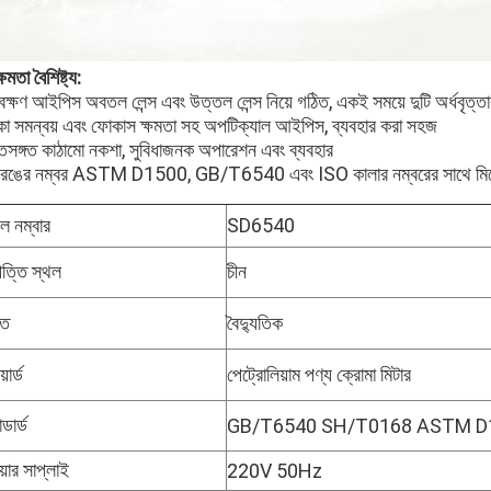
্ষমতা বৈশিষ্ট্য:
বেক্ষণ আইপিস অবতল লেন্স এবং উত্তল লেন্স নিয়ে গঠিত, একই সময়ে দুটি অর্ধবৃত্
কা সমন্বয় এবং ফোকাস ক্ষমতা সহ অপটিক্যাল আইপিস, ব্যবহার করা সহজ
্তিসঙ্গত কাঠামো নকশা, সুবিধাজনক অপারেশন এবং ব্যবহার
 রঙের নম্বর ASTM D1500, GB/T6540 এবং ISO কালার নম্বরের সাথে মিলে
ল নম্বার
SD6540
ত্তি স্থল
চীন
তি
বৈদ্যুতিক
়ার্ড
পেট্রোলিয়াম পণ্য ক্রোমা মিটার
ন্ডার্ড
GB/T6540 SH/T0168 ASTM D
়ার সাপ্লাই
220V 50Hz