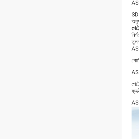
ASTM
SD6
অনুয
পেট্
নির্
তুল
AST
পোর্
AST
পেট
ফ্যা
AST