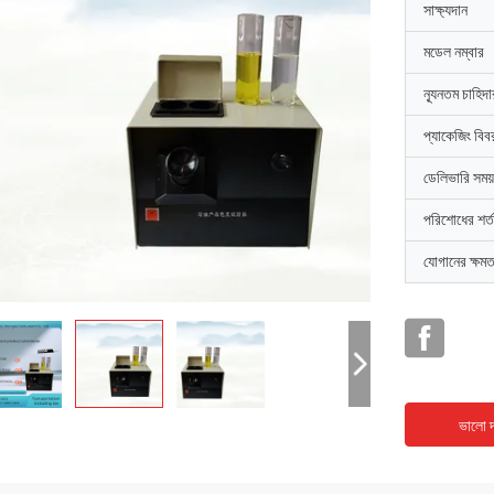
সাক্ষ্যদান
মডেল নম্বার
ন্যূনতম চাহিদ
প্যাকেজিং বিব
ডেলিভারি সময়
পরিশোধের শর্ত
যোগানের ক্ষমত
ভালো দ