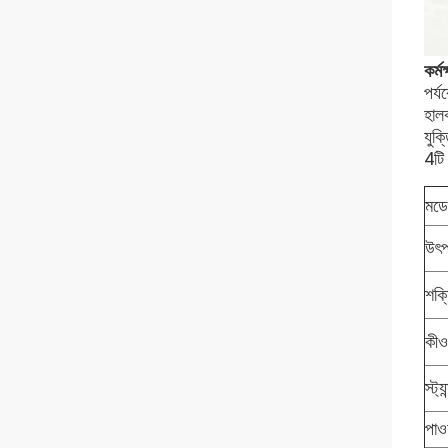
কর্মক
পর্য
হাল
যুক
4টি
মডে
উৎপ
শক্
কীওয
স্ট্যা
পাওয