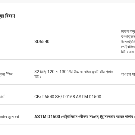
যের বিবরণ
মডেল নম
উৎপত্তিস্
ল
SD6540
ইলেকট্রনি
পেট্রোলিয়
মিটার এস
32 মিমি, 120 ~ 130 মিমি উচ্চ অ-রঙিন ফ্ল্যাট বটম গ্লাস
ুলনা টিউব
পাওয়ার স
টিউব
ডার্ড
GB/T6540 SH/T0168 ASTM D1500
ষভাবে তুলে ধরা
ASTM D1500 পেট্রোলিয়াম পরীক্ষার সরঞ্জাম
,
ট্রান্সফরমার অয়েল কালার ট