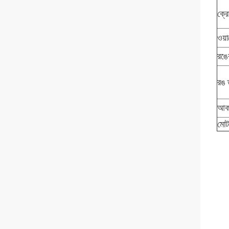
ক্র
ওয়ার
রঙে
রঙ 
আক
মো