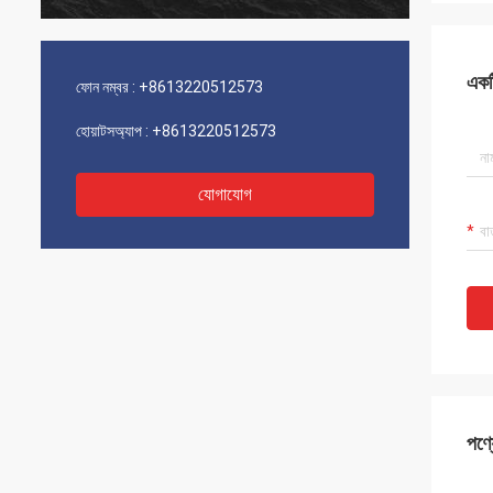
একটি
ফোন নম্বর :
+8613220512573
হোয়াটসঅ্যাপ :
+8613220512573
যোগাযোগ
পণ্য