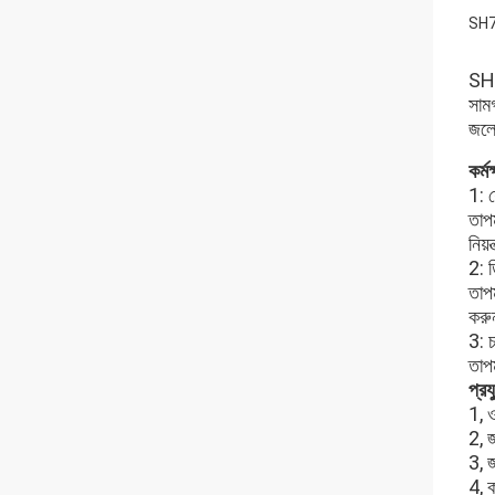
SH75
SH7
সামগ
জলে
কর্মক
1: শ
তাপম
নিয়
2: ড
তাপম
কর
3: চ
তাপম
প্রয
1, 
2, 
3, জ
4, ক