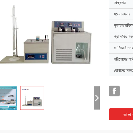
সাক্ষ্যদান
মডেল নম্বার
ন্যূনতম চাহিদ
প্যাকেজিং বিব
ডেলিভারি সময়
পরিশোধের শর্ত
যোগানের ক্ষমত
ভালো দ