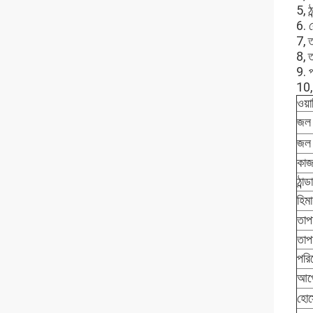
5, ঠ
6. র
7, 
8, ত
9. 
10,
ওয়া
জল 
জল স
কাজ 
ঠান্
হিমা
তাপম
তাপম
পরিব
আপে
হোস