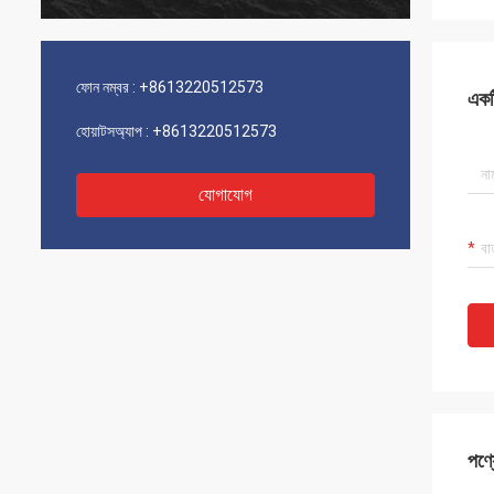
ফোন নম্বর :
+8613220512573
একটি
হোয়াটসঅ্যাপ :
+8613220512573
যোগাযোগ
পণ্য