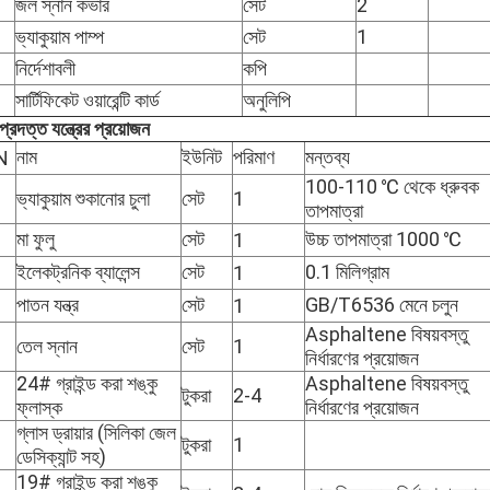
জল স্নান কভার
সেট
2
ভ্যাকুয়াম পাম্প
সেট
1
নির্দেশাবলী
কপি
সার্টিফিকেট ওয়ারেন্টি কার্ড
অনুলিপি
প্রদত্ত যন্ত্রের প্রয়োজন
নাম
ইউনিট
পরিমাণ
মন্তব্য
N
100-110 ℃ থেকে ধ্রুবক
ভ্যাকুয়াম শুকানোর চুলা
সেট
1
তাপমাত্রা
মা ফুলু
সেট
উচ্চ তাপমাত্রা 1000 ℃
1
ইলেকট্রনিক ব্যালেন্স
সেট
0.1 মিলিগ্রাম
1
পাতন যন্ত্র
সেট
GB/T6536 মেনে চলুন
1
Asphaltene বিষয়বস্তু
তেল স্নান
সেট
1
নির্ধারণের প্রয়োজন
24# গ্রাইন্ড করা শঙ্কু
Asphaltene বিষয়বস্তু
টুকরা
2-4
ফ্লাস্ক
নির্ধারণের প্রয়োজন
গ্লাস ড্রায়ার (সিলিকা জেল
টুকরা
1
ডেসিক্যান্ট সহ)
19# গ্রাইন্ড করা শঙ্কু