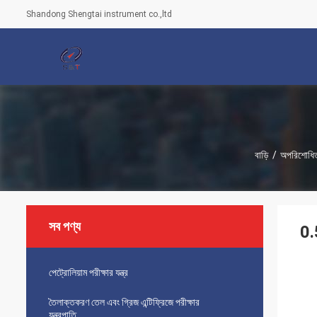
Shandong Shengtai instrument co.,ltd
বাড়ি
/
অপরিশোধিত 
সব পণ্য
0.
পেট্রোলিয়াম পরীক্ষার যন্ত্র
তৈলাক্তকরণ তেল এবং গ্রিজ এন্টিফ্রিজে পরীক্ষার
যন্ত্রপাতি