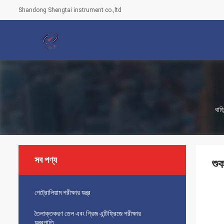
Shandong Shengtai instrument co.,ltd
বাড়
সব পণ্য
শু
পেট্রোলিয়াম পরীক্ষার যন্ত্র
তৈলাক্তকরণ তেল এবং গ্রিজ এন্টিফ্রিজে পরীক্ষার
যন্ত্রপাতি