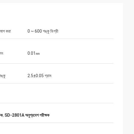
িমাপ করা
0 ~ 600 শঙ্কু ডিগ্রী
শন
0.01㎜
 শঙ্কু
2.5±0.05 গ্রাম
্ষক
,
SD-2801A অনুপ্রবেশ পরীক্ষক