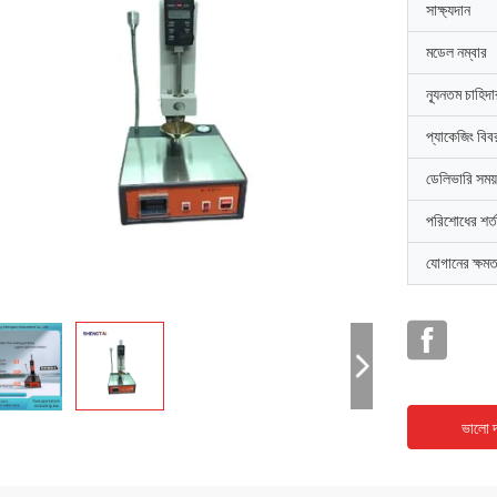
সাক্ষ্যদান
মডেল নম্বার
ন্যূনতম চাহিদ
প্যাকেজিং বিব
ডেলিভারি সময়
পরিশোধের শর্ত
যোগানের ক্ষমত
ভালো দ