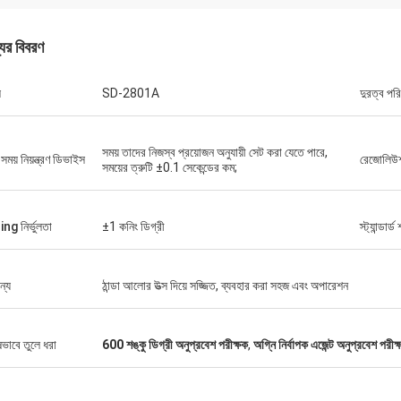
যের বিবরণ
ল
SD-2801A
দুরত্ব পর
সময় তাদের নিজস্ব প্রয়োজন অনুযায়ী সেট করা যেতে পারে,
 সময় নিয়ন্ত্রণ ডিভাইস
রেজোলিউ
সময়ের ত্রুটি ±0.1 সেকেন্ডের কম;
ng নির্ভুলতা
±1 কনিং ডিগ্রী
স্ট্যান্ডার্ড
ন্য
ঠান্ডা আলোর উত্স দিয়ে সজ্জিত, ব্যবহার করা সহজ এবং অপারেশন
ষভাবে তুলে ধরা
600 শঙ্কু ডিগ্রী অনুপ্রবেশ পরীক্ষক
,
অগ্নি নির্বাপক এজেন্ট অনুপ্রবেশ পরীক