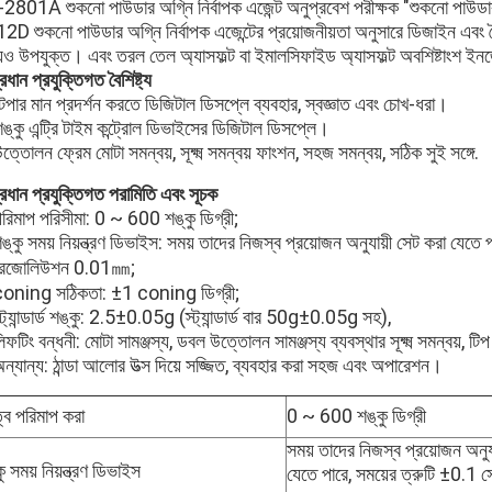
2801A শুকনো পাউডার অগ্নি নির্বাপক এজেন্ট অনুপ্রবেশ পরীক্ষক "শুকনো পাউ
2D শুকনো পাউডার অগ্নি নির্বাপক এজেন্টের প্রয়োজনীয়তা অনুসারে ডিজাইন এবং তৈ
যও উপযুক্ত। এবং তরল তেল অ্যাসফল্ট বা ইমালসিফাইড অ্যাসফল্ট অবশিষ্টাংশ ইনজ
্রধান প্রযুক্তিগত বৈশিষ্ট্য
েপার মান প্রদর্শন করতে ডিজিটাল ডিসপ্লে ব্যবহার, স্বজ্ঞাত এবং চোখ-ধরা।
ঙ্কু এন্ট্রি টাইম কন্ট্রোল ডিভাইসের ডিজিটাল ডিসপ্লে।
ত্তোলন ফ্রেম মোটা সমন্বয়, সূক্ষ্ম সমন্বয় ফাংশন, সহজ সমন্বয়, সঠিক সুই সঙ্গে.
রধান প্রযুক্তিগত পরামিতি এবং সূচক
পরিমাপ পরিসীমা: 0 ~ 600 শঙ্কু ডিগ্রী;
ঙ্কু সময় নিয়ন্ত্রণ ডিভাইস: সময় তাদের নিজস্ব প্রয়োজন অনুযায়ী সেট করা যেতে 
রেজোলিউশন 0.01㎜;
coning সঠিকতা: ±1 coning ডিগ্রী;
্ট্যান্ডার্ড শঙ্কু: 2.5±0.05g (স্ট্যান্ডার্ড বার 50g±0.05g সহ),
িফটিং বন্ধনী: মোটা সামঞ্জস্য, ডবল উত্তোলন সামঞ্জস্য ব্যবস্থার সূক্ষ্ম সমন্বয়,
ন্যান্য: ঠান্ডা আলোর উত্স দিয়ে সজ্জিত, ব্যবহার করা সহজ এবং অপারেশন।
ত্ব পরিমাপ করা
0 ~ 600 শঙ্কু ডিগ্রী
সময় তাদের নিজস্ব প্রয়োজন অনুয
ু সময় নিয়ন্ত্রণ ডিভাইস
যেতে পারে, সময়ের ত্রুটি ±0.1 স