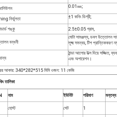
0.01㎜;
জোলিউশন
±1 কনিং ডিগ্রী;
ing নির্ভুলতা
ান্ডার্ড শঙ্কু
2.5±0.05 গ্রাম,
মোটা সামঞ্জস্য, ডবল উত্তোলন সামঞ
তোলন বন্ধনী
সূক্ষ্ম সমন্বয়, টিপ প্রান্তিককরণ
ঠান্ডা আলোর উত্স দিয়ে সজ্জিত, ব্
যান্য
এবং অপারেশন।
ত্রের আকার: 340*282*515 মিমি ওজন: 11 কেজি
কিং তালিকা
N
নাম
ইউনিট
পরিমাণ
মন্তব্য
হোস্ট
সেট
1