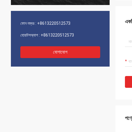
একটি
ফোন নম্বর :
+8613220512573
হোয়াটসঅ্যাপ :
+8613220512573
যোগাযোগ
পণ্য