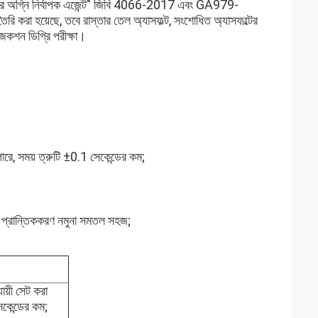
ডার অগ্নি নির্বাপক এজেন্ট" জিবি 4066-2017 এবং GA979-
রি করা হয়েছে, তবে রাস্তার তেল অ্যাসফল্ট, সংশোধিত অ্যাসফল্টের
েকশন ডিগ্রি পরীক্ষা।
পারে, সময় ত্রুটি ±0.1 সেকেন্ডের কম;
 টিপ প্রান্তিককরণ নমুনা সমতল সহজ;
ায়ী সেট করা
েকেন্ডের কম;