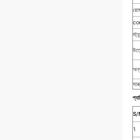
রে
con
স্ট্য
উত্
অন্
যন্
প্যা
S/
1