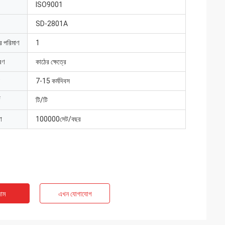
ISO9001
SD-2801A
ার পরিমাণ
1
রণ
কাঠের ক্ষেত্রে
7-15 কর্মদিবস
টি/টি
া
100000সেট/বছর
াম
এখন যোগাযোগ