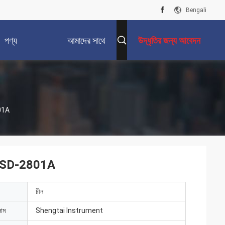
Bengali
পণ্য
আমাদের সাথে
উদ্ধৃতির জন্য আবেদন
যোগাযোগ করুন
801A
্টার SD-2801A
চীন
নাম
Shengtai Instrument