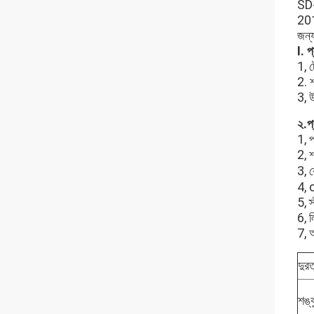
SD-
201
জন্
I. প
1, ট
2. শ
3, উ
২.প্
1, 
2, শ
3, 
4, 
5, স
6, ল
7, অ
দুর
শঙ্ক