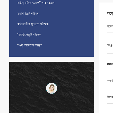
হাইড্রোলিক তেল পরীক্ষার সরঞ্জাম
পণ্
ফ্ল্যাশ পয়েন্ট পরীক্ষক
কাইনমেটিক সান্দ্রতা পরীক্ষক
মডে
ফ্রিজিং পয়েন্ট পরীক্ষক
শঙ্কু
শঙ্কু প্রবেশের সরঞ্জাম
coni
অন্যা
বিশে