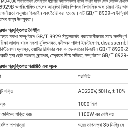
D4006 অপরিশোধিত তেল ডুয়াল ময়েশ্চার অ্যানালাইজার পাতন পদ্ধতি সলিড স্টেট ভোল্টেজ রেগুলেটর ত
929B অপরিশোধিত তেলের আর্দ্রতা মিটার পিপলস রিপাবলিক অফ চায়না স্ট্যান্
য়োজনীয়তা অনুসারে ডিজাইন এবং তৈরি করা হয়েছে।এটি GB/T 8929-এ উল্লিখি
ধারণের জন্য উপযুক্ত।
্রধান প্রযুক্তিগত বৈশিষ্ট্য
ন্ত্রের নকশা সম্পূর্ণরূপে GB/T 8929 স্ট্যান্ডার্ডের প্রয়োজনীয়তার সাথে সঙ্গতিপূর্
পরীক্ষা জাহাজ ধারক নকশা যুক্তিসঙ্গত, ঘনীভবন পাইপ ইনস্টলেশন, disassembl
ডিস্টিলেশন ফ্লাস্ক, ওয়াটার রিসিভার এবং কনডেনসারের ডিজাইন GB/T 8929-2006 
ন্ত্রটি সূক্ষ্ম ছোট সরঞ্জাম, স্ক্র্যাপার, স্প্রেয়ার দিয়ে সজ্জিত, সম্পূর্ণরূপে GB/T 8
রধান প্রযুক্তিগত পরামিতি এবং সূচক
া
পরামিতি
ুট শক্তি
AC220V, 50Hz, ± 10%
াস্ক
1000 মিলি
ো মেশিনের শক্তি খরচ
1100W এর বেশি নয়
েষ্টিত তাপমাত্রা
ঘরের তাপমাত্রা 35 ডিগ্রি সে