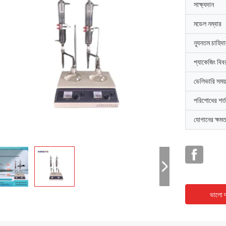
সাক্ষ্যদান
মডেল নম্বার
ন্যূনতম চাহিদ
প্যাকেজিং বিব
ডেলিভারি সময়
পরিশোধের শর্ত
যোগানের ক্ষমত
ভালো দ