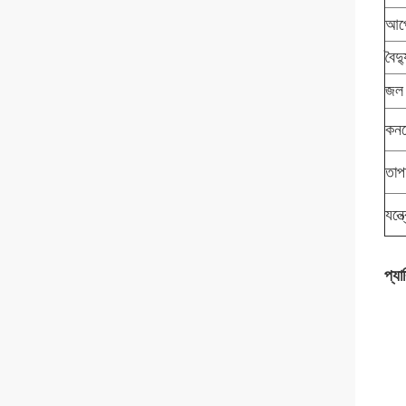
আপে
বৈদ্
জল 
কনড
তাপম
যন্
প্যা