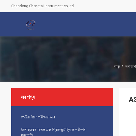
Shandong Shengtai instrument co.,ltd
বাড়ি
/
অপরিশোধ
সব পণ্য
AS
পেট্রোলিয়াম পরীক্ষার যন্ত্র
তৈলাক্তকরণ তেল এবং গ্রিজ এন্টিফ্রিজে পরীক্ষার
যন্ত্রপাতি