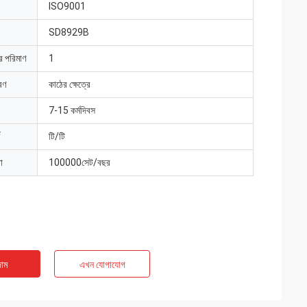
ISO9001
SD8929B
ার পরিমাণ
1
রণ
কাঠের ক্ষেত্রে
7-15 কর্মদিবস
টি/টি
া
100000সেট/বছর
াম
এখন যোগাযোগ