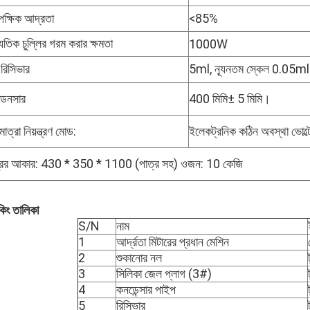
ক্ষিক আদ্রতা
<85%
যুতিক চুল্লির গরম করার ক্ষমতা
1000W
রিসিভার
5ml, ন্যূনতম স্কেল 0.05m
েনসার
400 মিমি± 5 মিমি।
াত্রা নিয়ন্ত্রণ মোড:
ইলেকট্রনিক কঠিন অবস্থা ভোল্টেজ
ত্রের আকার: 430 * 350 * 1100 (পাত্র সহ) ওজন: 10 কেজি
কিং তালিকা
S/N
নাম
1
আর্দ্রতা মিটারের প্রধান মেশিন
2
শুকানোর নল
3
সিলিকা জেল প্লাগ (3#)
4
কনডেন্সার পাইপ
5
রিসিভার