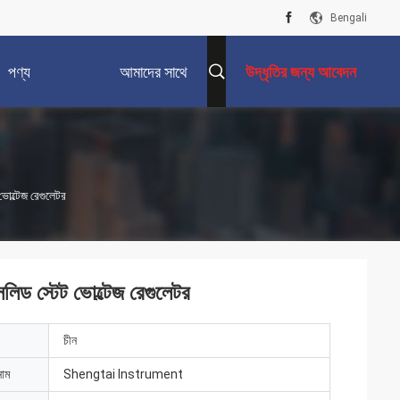
Bengali
পণ্য
আমাদের সাথে
উদ্ধৃতির জন্য আবেদন
যোগাযোগ করুন
ল্টেজ রেগুলেটর
ড স্টেট ভোল্টেজ রেগুলেটর
চীন
নাম
Shengtai Instrument