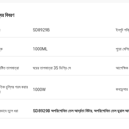
যের বিবরণ
ল
SD8929B
ইনপুট শক্
্ক
1000ML
পুরো মেশি
ষ্টিত তাপমাত্রা
ঘরের তাপমাত্রা 35 ডিগ্রি সে
আপেক্ষিক
ুতিক চুল্লির গরম করার
কনডেন্সার
1000W
া
ষভাবে তুলে ধরা
SD8929B অপরিশোধিত তেল আর্দ্রতা মিটার
,
অপরিশোধিত তেল ডুয়াল আর্