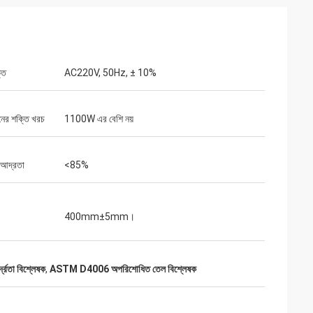
তি
AC220V, 50Hz, ± 10%
নের শক্তি খরচ
1100W এর বেশি নয়
 আদ্রতা
<85%
400mm±5mm।
দ্রতা বিশ্লেষক
,
ASTM D4006 অপরিশোধিত তেল বিশ্লেষক