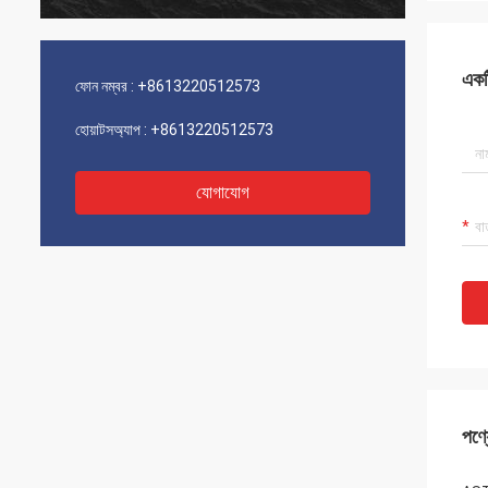
একটি
ফোন নম্বর :
+8613220512573
হোয়াটসঅ্যাপ :
+8613220512573
যোগাযোগ
পণ্য