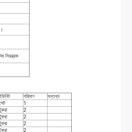
l।
 নিয়ন্ত্রক
ইউনিট
পরিমাণ
মন্তব্য
সেট
1
টুকরা
2
টুকরা
2
টুকরা
2
টুকরা
2