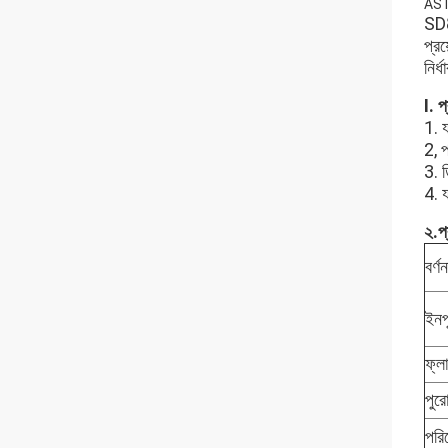
ASTM
SD8
প্র
নির্
I. প
1. য
2, 
3. 
4. য
২.প্
বর্ণন
ইনপ
ফ্ল
পুর
পরিব