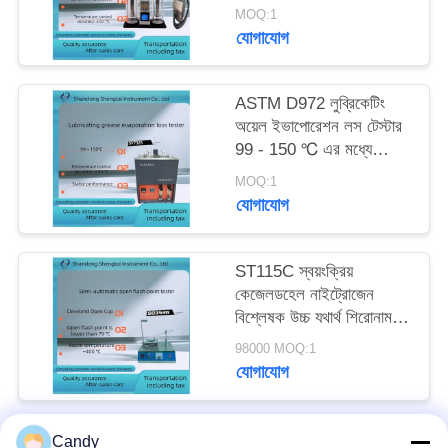
D892
MOQ:1
যোগাযোগ
ASTM D972 লুব্রিকেটিং
অয়েল ইভাপোরেশন লস টেস্টার
99 - 150 ℃ এর মধ্যে
যেকোনো তাপমাত্রায়
MOQ:1
যোগাযোগ
ST115C স্বয়ংক্রিয়
কেজেলডহেল নাইট্রোজেন
বিশ্লেষক উচ্চ যথার্থ শিরোনাম
সিস্টেম
98000 MOQ:1
যোগাযোগ
Candy