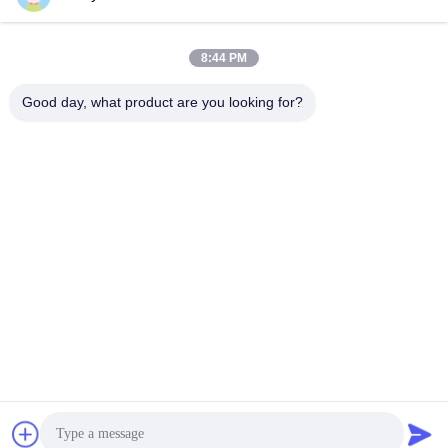
সব
8:44 PM
তৈলাক্তকরণ তেল এবং গ্রিজ
পেট্রোলিয়াম পরীক্ষার যন্ত্র
এন্টিফ্রিজে পরীক্ষার যন্ত্রপাতি
Good day, what product are you looking for?
ডিজেল জ্বালানী পরীক্ষার
ট্রান্সফর্মার তেল পরীক্ষার
সরঞ্জাম
সরঞ্জাম
ফার্মাসিউটিকাল টেস্টিং
ফিড পরীক্ষার যন্ত্র
যন্ত্রপাতি
ভোজ্যতেল পরীক্ষার সরঞ্জাম
রাসায়নিক বিশ্লেষণ যন্ত্র
সাবস্ক্রাইব