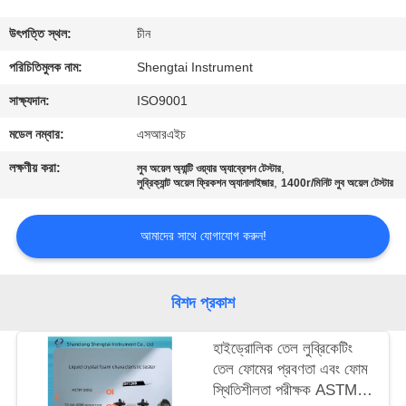
নিয়ন্ত্রণ
উৎপত্তি স্থল:
চীন
যোগাযোগ
পরিচিতিমুলক নাম:
Shengtai Instrument
করুন
সাক্ষ্যদান:
ISO9001
মডেল নম্বার:
এসআরএইচ
উদ্ধৃতির
লক্ষণীয় করা:
,
লুব অয়েল অ্যান্টি ওয়্যার অ্যাব্রেশন টেস্টার
,
জন্য
লুব্রিক্যান্ট অয়েল ফ্রিকশন অ্যানালাইজার
1400r/মিনিট লুব অয়েল টেস্টার
আবেদন
আমাদের সাথে যোগাযোগ করুন!
সাইট
বিশদ প্রকাশ
ম্যাপ
হাইড্রোলিক তেল লুব্রিকেটিং
PRIVACY
তেল ফোমের প্রবণতা এবং ফোম
স্থিতিশীলতা পরীক্ষক ASTM
POLICY