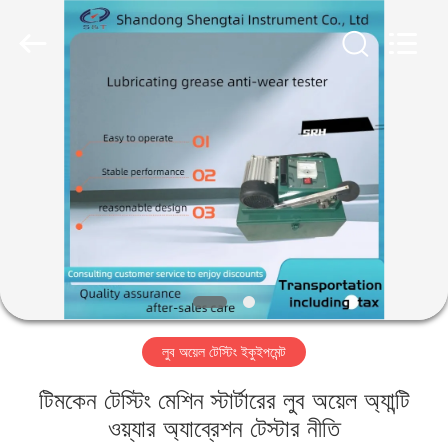
Shandong
Shengtai
instrument
co.,ltd.
All
Rights
Reserved.
বাড়ি
পণ্য
আমাদের
সম্পর্কে
কারখানা
লুব অয়েল টেস্টিং ইকুইপমেন্ট
ভ্রমণ
টিমকেন টেস্টিং মেশিন স্টার্টারের লুব অয়েল অ্যান্টি
মান
ওয়্যার অ্যাব্রেশন টেস্টার নীতি