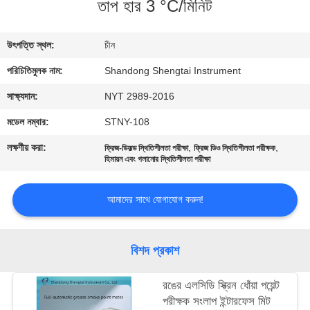
তাপ হার 3 °C/মিনিট
নিয়ন্ত্রণ
উৎপত্তি স্থল:
চীন
যোগাযোগ
পরিচিতিমুলক নাম:
Shandong Shengtai Instrument
করুন
সাক্ষ্যদান:
NYT 2989-2016
উদ্ধৃতির
মডেল নম্বার:
STNY-108
জন্য
লক্ষণীয় করা:
,
,
ফ্রিজ-ডিফল্ড স্থিতিশীলতা পরীক্ষা
ফ্রিজ ডিও স্থিতিশীলতা পরীক্ষক
হিমায়ন এবং গলানোর স্থিতিশীলতা পরীক্ষা
আবেদন
আমাদের সাথে যোগাযোগ করুন!
সাইট
ম্যাপ
বিশদ প্রকাশ
PRIVACY
রঙের এলসিডি স্ক্রিন ধোঁয়া পয়েন্ট
POLICY
পরীক্ষক সংলাপ ইন্টারফেস মিট