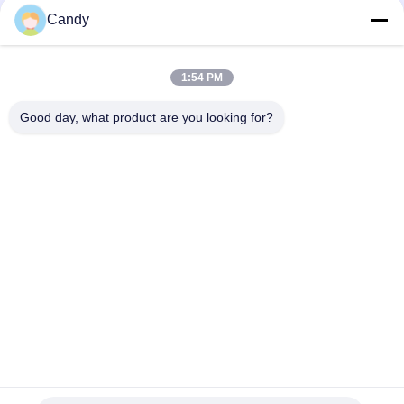
Candy
সব
1:54 PM
তৈলাক্তকরণ তেল এবং গ্রিজ
পেট্রোলিয়াম পরীক্ষার যন্ত্র
এন্টিফ্রিজে পরীক্ষার যন্ত্রপাতি
Good day, what product are you looking for?
ডিজেল জ্বালানী পরীক্ষার
ট্রান্সফর্মার তেল পরীক্ষার
সরঞ্জাম
সরঞ্জাম
ফার্মাসিউটিকাল টেস্টিং
ফিড পরীক্ষার যন্ত্র
যন্ত্রপাতি
ভোজ্যতেল পরীক্ষার সরঞ্জাম
রাসায়নিক বিশ্লেষণ যন্ত্র
সাবস্ক্রাইব