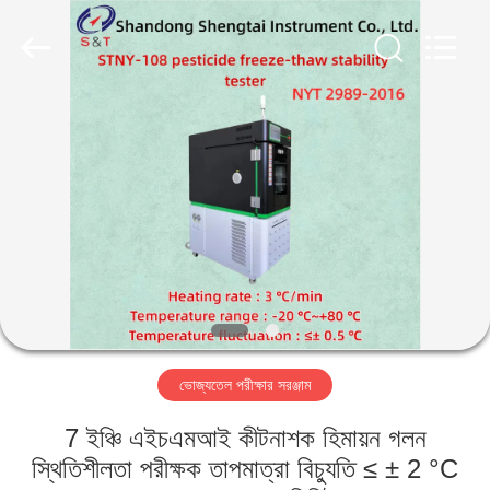
Shandong
Shengtai
instrument
co.,ltd.
All
Rights
Reserved.
বাড়ি
পণ্য
আমাদের
সম্পর্কে
কারখানা
ভোজ্যতেল পরীক্ষার সরঞ্জাম
ভ্রমণ
7 ইঞ্চি এইচএমআই কীটনাশক হিমায়ন গলন
মান
স্থিতিশীলতা পরীক্ষক তাপমাত্রা বিচ্যুতি ≤ ± 2 °C