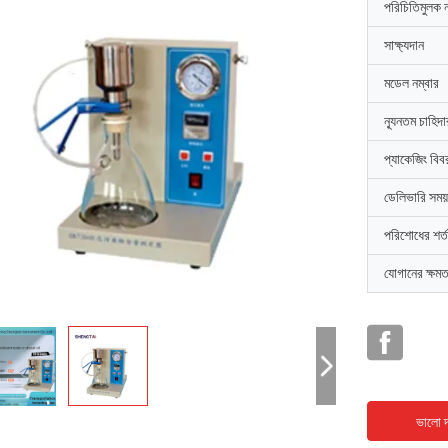
পরিচিতিমুলক 
সাক্ষ্যদান
মডেল নম্বার
ন্যূনতম চাহিদ
প্যাকেজিং বিব
ডেলিভারি সময়
পরিশোধের শর্ত
যোগানের ক্ষমত
ভালো দ