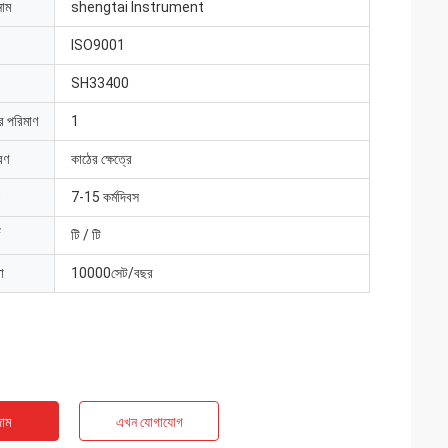
নাম
shengtai Instrument
ISO9001
SH33400
ার পরিমাণ
1
রণ
কাঠের ক্ষেত্রে
7-15 কর্মদিবস
টি / টি
া
10000সেট/বছর
াম
এখন যোগাযোগ