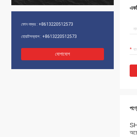
একটি
ফোন নম্বর :
+8613220512573
হোয়াটসঅ্যাপ :
+8613220512573
যোগাযোগ
পণ্য
SH3
অয়