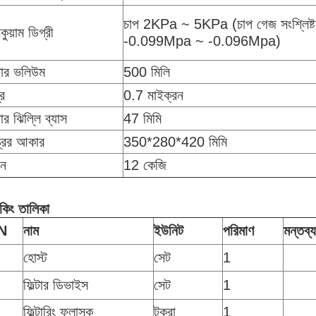
চাপ 2KPa ~ 5KPa (চাপ গেজ সংশ্লিষ্ট
াকুয়াম ডিগ্রী
-0.099Mpa ~ -0.096Mpa)
্টার ভলিউম
500 মিলি
্র
0.7 মাইক্রন
্টার ঝিল্লি ব্যাস
47 মিমি
ত্রের আকার
350*280*420 মিমি
ন
12 কেজি
াকিং তালিকা
N
নাম
ইউনিট
পরিমাণ
মন্তব্য
হোস্ট
সেট
1
ফিল্টার ডিভাইস
সেট
1
ফিল্টারিং ফ্লাস্ক
টুকরা
1