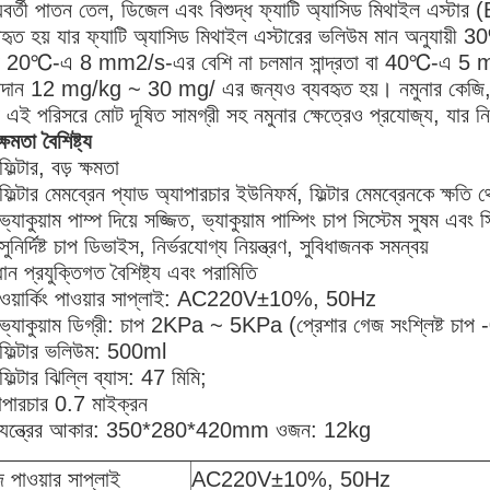
যবর্তী পাতন তেল, ডিজেল এবং বিশুদ্ধ ফ্যাটি অ্যাসিড মিথাইল এস্টার
বহৃত হয় যার ফ্যাটি অ্যাসিড মিথাইল এস্টারের ভলিউম মান অনুযায়ী 
 20℃-এ 8 mm2/s-এর বেশি না চলমান সান্দ্রতা বা 40℃-এ 5 mm2/
দান 12 mg/kg ~ 30 mg/ এর জন্যও ব্যবহৃত হয়। নমুনার কেজি, এবং ন
 এই পরিসরে মোট দূষিত সামগ্রী সহ নমুনার ক্ষেত্রেও প্রযোজ্য, যার নির্ভ
ক্ষমতা বৈশিষ্ট্য
ফিল্টার, বড় ক্ষমতা
ফিল্টার মেমব্রেন প্যাড অ্যাপারচার ইউনিফর্ম, ফিল্টার মেমব্রেনকে ক্ষতি থ
ভ্যাকুয়াম পাম্প দিয়ে সজ্জিত, ভ্যাকুয়াম পাম্পিং চাপ সিস্টেম সুষম এবং 
সুনির্দিষ্ট চাপ ডিভাইস, নির্ভরযোগ্য নিয়ন্ত্রণ, সুবিধাজনক সমন্বয়
ধান প্রযুক্তিগত বৈশিষ্ট্য এবং পরামিতি
ওয়ার্কিং পাওয়ার সাপ্লাই: AC220V±10%, 50Hz
ভ্যাকুয়াম ডিগ্রী: চাপ 2KPa ~ 5KPa (প্রেশার গেজ সংশ্লিষ্
ফিল্টার ভলিউম: 500ml
ফিল্টার ঝিল্লি ব্যাস: 47 মিমি;
াপারচার 0.7 মাইক্রন
 যন্ত্রের আকার: 350*280*420mm ওজন: 12kg
 পাওয়ার সাপ্লাই
AC220V±10%, 50Hz