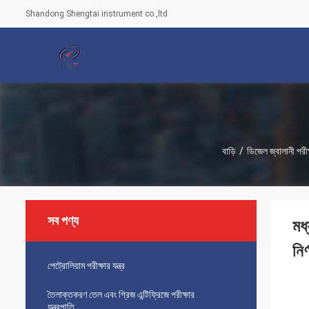
Shandong Shengtai instrument co.,ltd
বাড়ি
/
ডিজেল জ্বালানী পরীক্
সব পণ্য
মধ
নির্
পেট্রোলিয়াম পরীক্ষার যন্ত্র
তৈলাক্তকরণ তেল এবং গ্রিজ এন্টিফ্রিজে পরীক্ষার
যন্ত্রপাতি