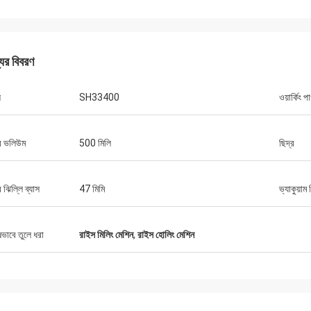
যের বিবরণ
ল
SH33400
ওয়ার্কিং 
ার ভলিউম
500 মিলি
ছিদ্র
ার ঝিল্লি ব্যাস
47 মিমি
ভ্যাকুয়াম 
ষভাবে তুলে ধরা
রাইস মিলিং মেশিন
,
রাইস হোলিং মেশিন