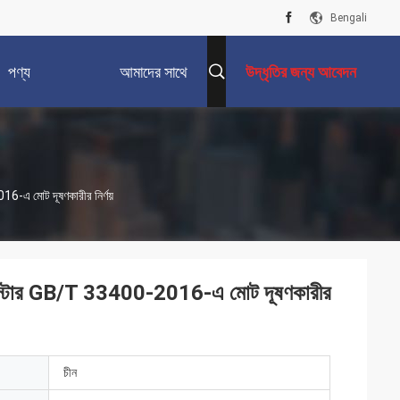
Bengali
পণ্য
আমাদের সাথে
উদ্ধৃতির জন্য আবেদন
যোগাযোগ করুন
6-এ মোট দূষণকারীর নির্ণয়
ল এস্টার GB/T 33400-2016-এ মোট দূষণকারীর
চীন