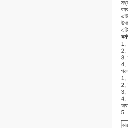
মধ্
ব্য
এটি
উপা
এটি
কর্ম
1, 
2, 
3. 
4, 
প্র
1, 
2, 
3, 
4, 
অ্য
5.
কাজ