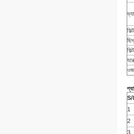
ভ্য
ফিল
ছিদ
ফিল
যন্
ওজ
প্য
S/
1
2
3