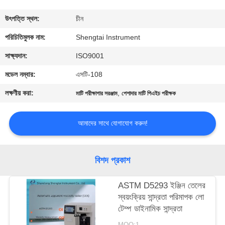
নিয়ন্ত্রণ
উৎপত্তি স্থল:
চীন
যোগাযোগ
পরিচিতিমুলক নাম:
Shengtai Instrument
করুন
সাক্ষ্যদান:
ISO9001
মডেল নম্বার:
এসটি-108
উদ্ধৃতির
লক্ষণীয় করা:
,
মাটি পরীক্ষাগার সরঞ্জাম
পেশাদার মাটি পিএইচ পরীক্ষক
জন্য
আবেদন
আমাদের সাথে যোগাযোগ করুন!
সাইট
বিশদ প্রকাশ
ম্যাপ
ASTM D5293 ইঞ্জিন তেলের
স্বয়ংক্রিয় সান্দ্রতা পরিমাপক লো
PRIVACY
টেম্প ডাইনামিক সান্দ্রতা
POLICY
MOQ:1