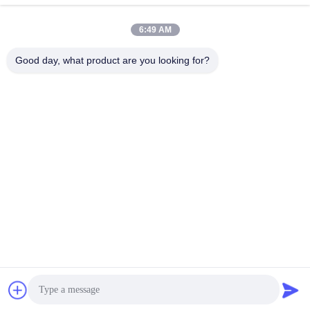
6:49 AM
তৈলাক্তকরণ তেল এবং গ্রিজ
পেট্রোলিয়াম পরীক্ষার যন্ত্র
এন্টিফ্রিজে পরীক্ষার যন্ত্রপাতি
Good day, what product are you looking for?
ডিজেল জ্বালানী পরীক্ষার
ট্রান্সফর্মার তেল পরীক্ষার
সরঞ্জাম
সরঞ্জাম
ফার্মাসিউটিকাল টেস্টিং
ফিড পরীক্ষার যন্ত্র
যন্ত্রপাতি
ভোজ্যতেল পরীক্ষার সরঞ্জাম
রাসায়নিক বিশ্লেষণ যন্ত্র
সাবস্ক্রাইব