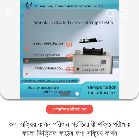
Shandong
Shengtai
instrument
co.,ltd.
All
Rights
Reserved.
বাড়ি
পণ্য
আমাদের
সম্পর্কে
কারখানা
পেট্রোলিয়াম পরীক্ষার যন্ত্র
ভ্রমণ
কণা সক্রিয় কার্বন পরিধান-প্রতিরোধী শক্তি পরীক্ষক
মান
কয়লা ভিত্তিক কাঠের কণা সক্রিয় কার্বন