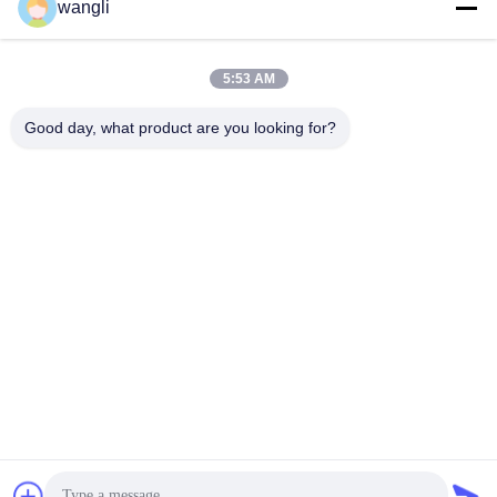
wangli
সব
5:53 AM
তৈলাক্তকরণ তেল এবং গ্রিজ
পেট্রোলিয়াম পরীক্ষার যন্ত্র
এন্টিফ্রিজে পরীক্ষার যন্ত্রপাতি
Good day, what product are you looking for?
ডিজেল জ্বালানী পরীক্ষার
ট্রান্সফর্মার তেল পরীক্ষার
সরঞ্জাম
সরঞ্জাম
ফার্মাসিউটিকাল টেস্টিং
ফিড পরীক্ষার যন্ত্র
যন্ত্রপাতি
ভোজ্যতেল পরীক্ষার সরঞ্জাম
রাসায়নিক বিশ্লেষণ যন্ত্র
সাবস্ক্রাইব