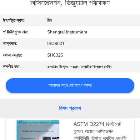
অক্সিজেনেশন, ভিজ্যুয়াল পর্যবেক্ষণ
নিয়ন্ত্রণ
উৎপত্তি স্থল:
চীন
যোগাযোগ
পরিচিতিমুলক নাম:
Shengtai Instrument
করুন
সাক্ষ্যদান:
ISO9001
উদ্ধৃতির
মডেল নম্বার:
SH0325
জন্য
লক্ষণীয় করা:
,
রাসায়নিক বিশ্লেষণ সরঞ্জাম
রাসায়নিক বিশ্লেষণ মেশিন
আবেদন
আমাদের সাথে যোগাযোগ করুন!
সাইট
ম্যাপ
বিশদ প্রকাশ
ASTM D2274 ডিস্টিলেট
PRIVACY
ফুয়েল অয়েল অক্সিডেশন
POLICY
স্টেবিলিটি টেস্টার ত্বরিত পদ্ধতি