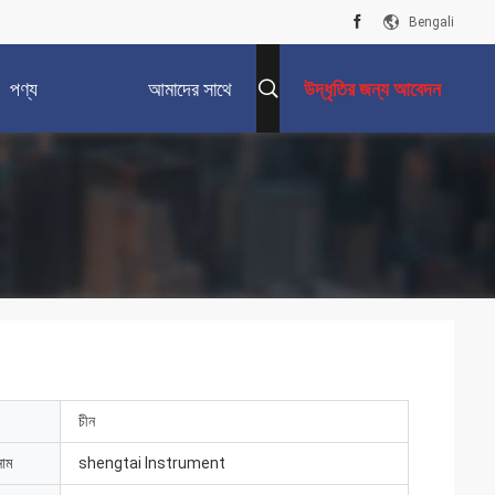
Bengali
পণ্য
আমাদের সাথে
উদ্ধৃতির জন্য আবেদন
যোগাযোগ করুন
চীন
নাম
shengtai Instrument