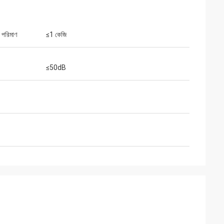
 পরিমাণ
≤1 কেজি
≤50dB