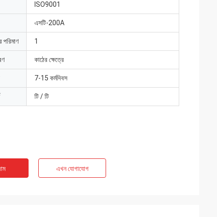
ISO9001
এসটি-200A
ার পরিমাণ
1
রণ
কাঠের ক্ষেত্রে
7-15 কর্মদিবস
টি / টি
াম
এখন যোগাযোগ