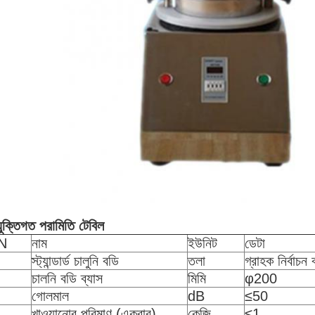
যুক্তিগত পরামিতি টেবিল
N
নাম
ইউনিট
ডেটা
স্ট্যান্ডার্ড চালুনি বডি
তলা
গ্রাহক নির্বাচ
চালনি বডি ব্যাস
মিমি
φ200
গোলমাল
dB
≤50
খাওয়ানোর পরিমাণ (একবার)
কেজি
≤1