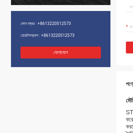
ফোন নম্বর :
+8613220512573
হোয়াটসঅ্যাপ :
+8613220512573
যোগাযোগ
পণ্য
মৌল
ST-
করে
করত