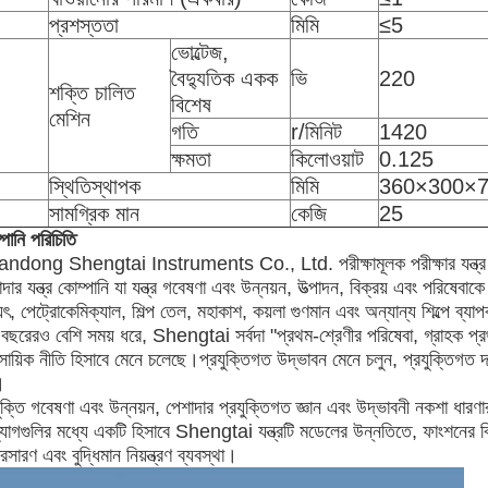
প্রশস্ততা
মিমি
≤5
ভোল্টেজ,
বৈদ্যুতিক একক
ভি
220
শক্তি চালিত
বিশেষ
মেশিন
গতি
r/মিনিট
1420
ক্ষমতা
কিলোওয়াট
0.125
স্থিতিস্থাপক
মিমি
360×300×
সামগ্রিক মান
কেজি
25
পানি পরিচিতি
ndong Shengtai Instruments Co., Ltd. পরীক্ষামূলক পরীক্ষার যন্ত্র এবং শ
দার যন্ত্র কোম্পানি যা যন্ত্র গবেষণা এবং উন্নয়ন, উত্পাদন, বিক্রয় এবং পরিষে
যুৎ, পেট্রোকেমিক্যাল, শিল্প তেল, মহাকাশ, কয়লা গুণমান এবং অন্যান্য শিল্পে ব্য
বছরেরও বেশি সময় ধরে, Shengtai সর্বদা "প্রথম-শ্রেণীর পরিষেবা, গ্রাহক প্রথম"
সায়িক নীতি হিসাবে মেনে চলেছে।প্রযুক্তিগত উদ্ভাবন মেনে চলুন, প্রযুক্তিগত দল
।
যুক্তি গবেষণা এবং উন্নয়ন, পেশাদার প্রযুক্তিগত জ্ঞান এবং উদ্ভাবনী নকশা ধারণ
যোগগুলির মধ্যে একটি হিসাবে Shengtai যন্ত্রটি মডেলের উন্নতিতে, ফাংশনের 
্রসারণ এবং বুদ্ধিমান নিয়ন্ত্রণ ব্যবস্থা।