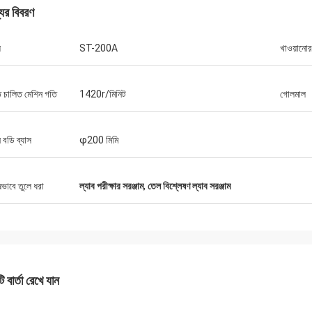
যের বিবরণ
ল
ST-200A
খাওয়ানোর
ি চালিত মেশিন গতি
1420r/মিনিট
গোলমাল
 বডি ব্যাস
φ200 মিমি
ষভাবে তুলে ধরা
ল্যাব পরীক্ষার সরঞ্জাম
,
তেল বিশ্লেষণ ল্যাব সরঞ্জাম
 বার্তা রেখে যান