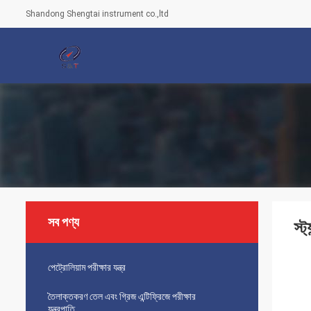
Shandong Shengtai instrument co.,ltd
সব পণ্য
স্ট
পেট্রোলিয়াম পরীক্ষার যন্ত্র
তৈলাক্তকরণ তেল এবং গ্রিজ এন্টিফ্রিজে পরীক্ষার
যন্ত্রপাতি