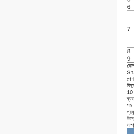
6
7
8
9
কোম্
Sha
পেশা
বিদ্
10 
ব্যব
সহ
প্র
উদ্
সম্প