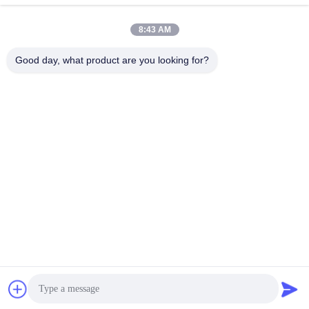
8:43 AM
তৈলাক্তকরণ তেল এবং গ্রিজ
পেট্রোলিয়াম পরীক্ষার যন্ত্র
এন্টিফ্রিজে পরীক্ষার যন্ত্রপাতি
Good day, what product are you looking for?
ডিজেল জ্বালানী পরীক্ষার
ট্রান্সফর্মার তেল পরীক্ষার
সরঞ্জাম
সরঞ্জাম
ফার্মাসিউটিকাল টেস্টিং
ফিড পরীক্ষার যন্ত্র
যন্ত্রপাতি
ভোজ্যতেল পরীক্ষার সরঞ্জাম
রাসায়নিক বিশ্লেষণ যন্ত্র
সাবস্ক্রাইব