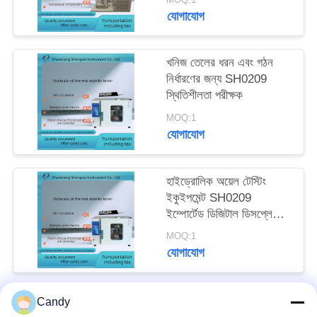
যোগাযোগ
খনিজ তেলের ধরন এবং গঠন
নির্ধারণের জন্য SH0209
স্থিতিশীলতা পরীক্ষক
MOQ:1
যোগাযোগ
হাইড্রোলিক অয়েল টেস্টিং
ইকুইপমেন্ট SH0209
ইম্পোর্টেড ডিজিটাল ডিসপ্লে
পিআইডি তাপমাত্রা নিয়ামক
MOQ:1
তাপীয় স্থিতিশীলতা পরীক্ষকের
যোগাযোগ
জন্য
Candy
সব