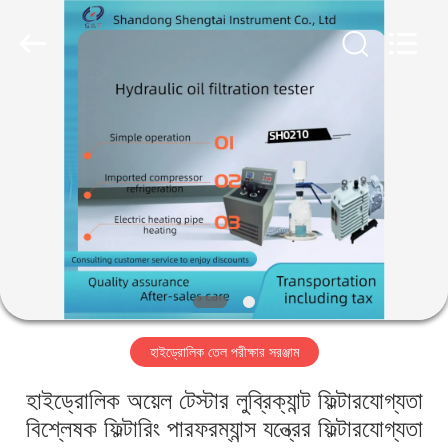
Shandong
Shengtai
instrument
co.,ltd.
All
Rights
Reserved.
বাড়ি
পণ্য
আমাদের
সম্পর্কে
কারখানা
হাইড্রোলিক তেল পরীক্ষার সরঞ্জাম
ভ্রমণ
হাইড্রোলিক অয়েল টেস্টার লুব্রিক্যান্ট ফিল্টারযোগ্যতা
মান
বিশ্লেষক ফিল্টারিং পারফরম্যান্স যন্ত্রের ফিল্টারযোগ্যতা