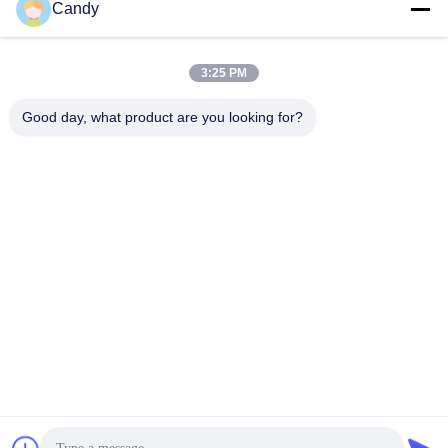
Candy
সব
3:25 PM
তৈলাক্তকরণ তেল এবং গ্রিজ
পেট্রোলিয়াম পরীক্ষার যন্ত্র
এন্টিফ্রিজে পরীক্ষার যন্ত্রপাতি
Good day, what product are you looking for?
ডিজেল জ্বালানী পরীক্ষার
ট্রান্সফর্মার তেল পরীক্ষার
সরঞ্জাম
সরঞ্জাম
ফার্মাসিউটিকাল টেস্টিং
ফিড পরীক্ষার যন্ত্র
যন্ত্রপাতি
ভোজ্যতেল পরীক্ষার সরঞ্জাম
রাসায়নিক বিশ্লেষণ যন্ত্র
সাবস্ক্রাইব