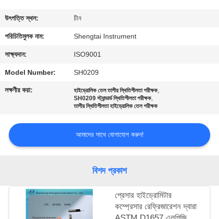
নিয়ন্ত্রণ
উৎপত্তি স্থল:
চীন
যোগাযোগ
পরিচিতিমুলক নাম:
Shengtai Instrument
করুন
সাক্ষ্যদান:
ISO9001
Model Number:
SH0209
উদ্ধৃতির
লক্ষণীয় করা:
,
হাইড্রোলিক তেল তাপীয় স্থিতিশীলতা পরীক্ষক
,
SH0209 স্ট্যান্ডার্ড স্থিতিশীলতা পরীক্ষক
জন্য
তাপীয় স্থিতিশীলতা হাইড্রোলিক তেল পরীক্ষক
আবেদন
আমাদের সাথে যোগাযোগ করুন!
সাইট
ম্যাপ
বিশদ প্রকাশ
প্রেসার হাইড্রোমিটার
PRIVACY
কম্প্রেসার রেফ্রিজারেশন দ্বারা
POLICY
ASTM D1657 এলপিজি