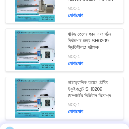
আপেক্ষিক ঘনত্ব পরীক্ষক
MOQ:1
যোগাযোগ
খনিজ তেলের ধরন এবং গঠন
নির্ধারণের জন্য SH0209
স্থিতিশীলতা পরীক্ষক
MOQ:1
যোগাযোগ
হাইড্রোলিক অয়েল টেস্টিং
ইকুইপমেন্ট SH0209
ইম্পোর্টেড ডিজিটাল ডিসপ্লে
পিআইডি তাপমাত্রা নিয়ামক
MOQ:1
তাপীয় স্থিতিশীলতা পরীক্ষকের
যোগাযোগ
জন্য