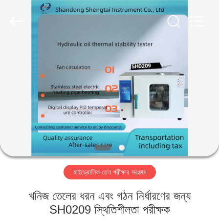
Shandong
Shengtai
instrument
co.,ltd.
All
Rights
Reserved.
বাড়ি
পণ্য
আমাদের
সম্পর্কে
কারখানা
হাইড্রোলিক তেল পরীক্ষার সরঞ্জাম
ভ্রমণ
খনিজ তেলের ধরন এবং গঠন নির্ধারণের জন্য
মান
SH0209 স্থিতিশীলতা পরীক্ষক