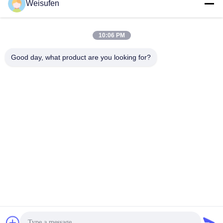
Weisufen
সব
10:06 PM
তৈলাক্তকরণ তেল এবং গ্রিজ
পেট্রোলিয়াম পরীক্ষার যন্ত্র
এন্টিফ্রিজে পরীক্ষার যন্ত্রপাতি
Good day, what product are you looking for?
ডিজেল জ্বালানী পরীক্ষার
ট্রান্সফর্মার তেল পরীক্ষার
সরঞ্জাম
সরঞ্জাম
ফার্মাসিউটিকাল টেস্টিং
ফিড পরীক্ষার যন্ত্র
যন্ত্রপাতি
ভোজ্যতেল পরীক্ষার সরঞ্জাম
রাসায়নিক বিশ্লেষণ যন্ত্র
সাবস্ক্রাইব