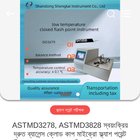
Shandong
Shengtai
instrument
co.,ltd.
All
Rights
Reserved.
বাড়ি
পণ্য
আমাদের
সম্পর্কে
কারখানা
ফ্ল্যাশ পয়েন্ট পরীক্ষক
ভ্রমণ
ASTMD3278, ASTMD3828 স্বয়ংক্রিয়
মান
দ্রুত ব্যালেন্স ক্লোড কাপ মাইক্রো ফ্ল্যাশ পয়েন্ট