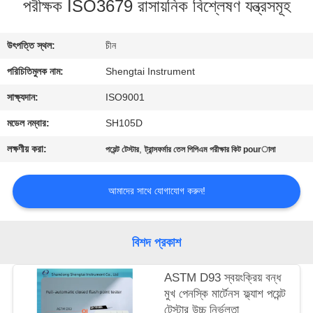
পরীক্ষক ISO3679 রাসায়নিক বিশ্লেষণ যন্ত্রসমূহ
নিয়ন্ত্রণ
উৎপত্তি স্থল:
চীন
যোগাযোগ
পরিচিতিমুলক নাম:
Shengtai Instrument
করুন
সাক্ষ্যদান:
ISO9001
উদ্ধৃতির
মডেল নম্বার:
SH105D
জন্য
লক্ষণীয় করা:
,
পয়েন্ট টেস্টার
ট্রান্সফর্মার তেল পিপিএম পরীক্ষার কিট pourালা
আবেদন
আমাদের সাথে যোগাযোগ করুন!
সাইট
ম্যাপ
বিশদ প্রকাশ
ASTM D93 স্বয়ংক্রিয় বন্ধ
PRIVACY
মুখ পেনস্কি মার্টেনস ফ্ল্যাশ পয়েন্ট
POLICY
টেস্টার উচ্চ নির্ভুলতা