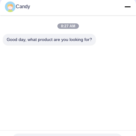
Candy
সব
8:27 AM
তৈলাক্তকরণ তেল এবং গ্রিজ
পেট্রোলিয়াম পরীক্ষার যন্ত্র
এন্টিফ্রিজে পরীক্ষার যন্ত্রপাতি
Good day, what product are you looking for?
ডিজেল জ্বালানী পরীক্ষার
ট্রান্সফর্মার তেল পরীক্ষার
সরঞ্জাম
সরঞ্জাম
ফার্মাসিউটিকাল টেস্টিং
ফিড পরীক্ষার যন্ত্র
যন্ত্রপাতি
ভোজ্যতেল পরীক্ষার সরঞ্জাম
রাসায়নিক বিশ্লেষণ যন্ত্র
সাবস্ক্রাইব