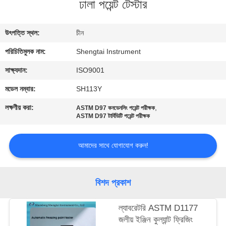
ঢালা পয়েন্ট টেস্টার
নিয়ন্ত্রণ
উৎপত্তি স্থল:
চীন
যোগাযোগ
পরিচিতিমুলক নাম:
Shengtai Instrument
করুন
সাক্ষ্যদান:
ISO9001
উদ্ধৃতির
মডেল নম্বার:
SH113Y
জন্য
লক্ষণীয় করা:
,
ASTM D97 কনডেনসিং পয়েন্ট পরীক্ষক
ASTM D97 টার্বিডিটি পয়েন্ট পরীক্ষক
আবেদন
আমাদের সাথে যোগাযোগ করুন!
সাইট
ম্যাপ
বিশদ প্রকাশ
PRIVACY
ল্যাবরেটরি ASTM D1177
POLICY
জলীয় ইঞ্জিন কুল্যান্ট ফ্রিজিং