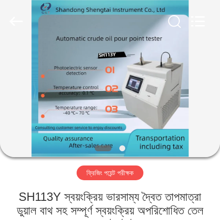
Shandong
Shengtai
instrument
co.,ltd.
All
Rights
Reserved.
বাড়ি
পণ্য
আমাদের
সম্পর্কে
কারখানা
ফ্রিজিং পয়েন্ট পরীক্ষক
ভ্রমণ
SH113Y স্বয়ংক্রিয় ভারসাম্য দ্বৈত তাপমাত্রা
মান
ডুয়াল বাথ সহ সম্পূর্ণ স্বয়ংক্রিয় অপরিশোধিত তেল