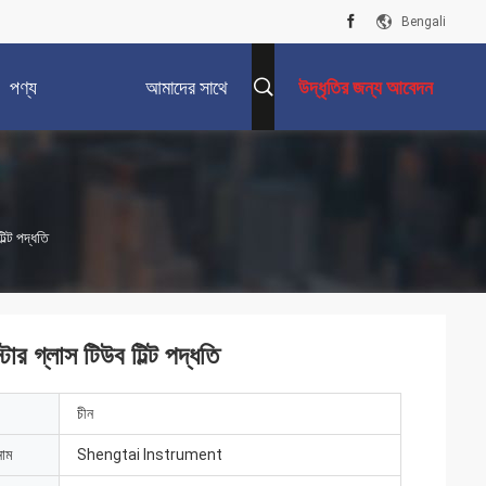
Bengali
পণ্য
আমাদের সাথে
উদ্ধৃতির জন্য আবেদন
যোগাযোগ করুন
টিল্ট পদ্ধতি
েস্টার গ্লাস টিউব টিল্ট পদ্ধতি
চীন
নাম
Shengtai Instrument