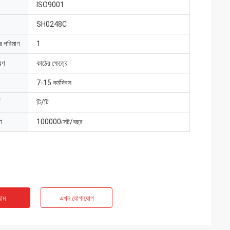
ISO9001
SH0248C
ার পরিমাণ
1
রণ
কাঠের ক্ষেত্রে
7-15 কর্মদিবস
টি/টি
া
100000সেট/বছর
াম
এখন যোগাযোগ