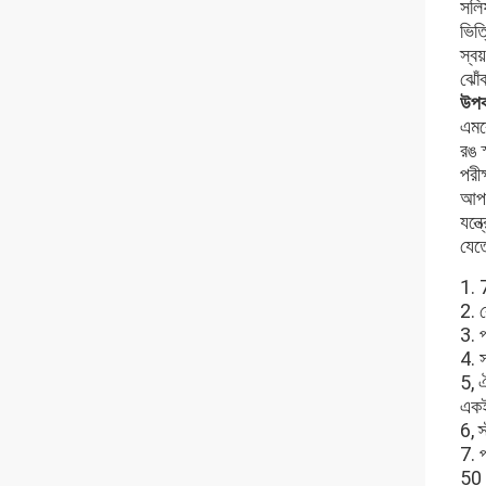
সলিফ
ভিত
স্বয
ঝোঁক
উপকর
এমবে
রঙ স্
পরীক
আপন
যন্ত
যেত
1. 
2. র
3. প
4. 
5, 
একই
6, স
7. প
50 ম