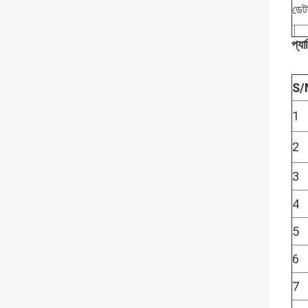
ডেট
প্যা
S/
1
2
3
4
5
6
7