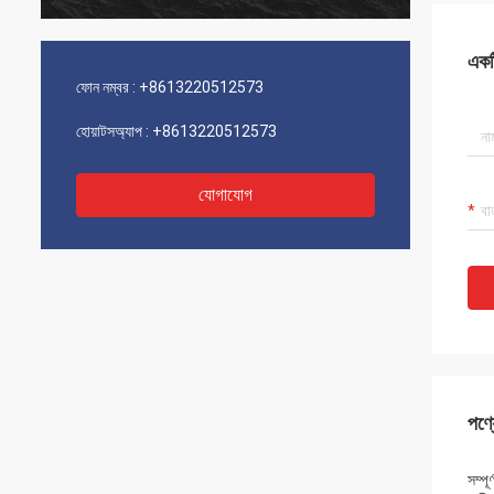
একটি
ফোন নম্বর :
+8613220512573
হোয়াটসঅ্যাপ :
+8613220512573
যোগাযোগ
পণ্য
সম্পূ