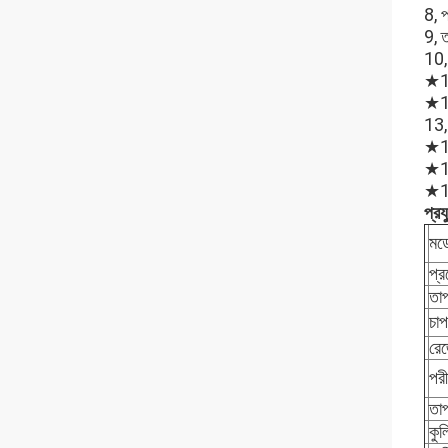
8, প
9, 
10, 
★11
★12,
13, 
★14
★15
★16
প্রয
মড
প্র
তাপ
চাপ
রে
পরী
তাপ
কুল