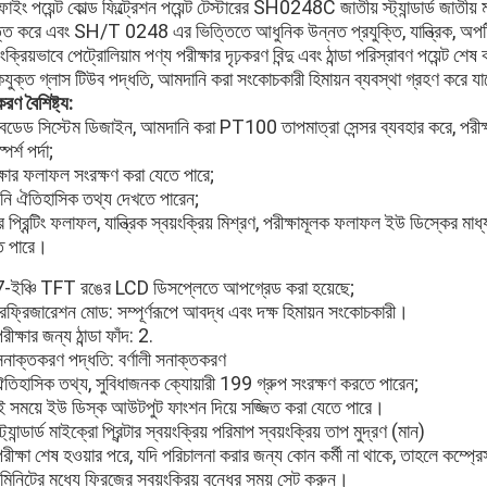
াইং পয়েন্ট কোল্ড ফিল্ট্রেশন পয়েন্ট টেস্টারের SH0248C জাতীয় স্ট্যান্ডার্ড জ
্তি করে এবং SH/T 0248 এর ভিত্তিতে আধুনিক উন্নত প্রযুক্তি, যান্ত্রিক, অপটিক
়ংক্রিয়ভাবে পেট্রোলিয়াম পণ্য পরীক্ষার দৃঢ়করণ বিন্দু এবং ঠান্ডা পরিস্রাবণ পয়েন্ট 
যুক্ত গ্লাস টিউব পদ্ধতি, আমদানি করা সংকোচকারী হিমায়ন ব্যবস্থা গ্রহণ করে যা
ণ বৈশিষ্ট্য:
ডেড সিস্টেম ডিজাইন, আমদানি করা PT100 তাপমাত্রা সেন্সর ব্যবহার করে, পরীক্ষা 
পর্শ পর্দা;
্ষার ফলাফল সংরক্ষণ করা যেতে পারে;
ি ঐতিহাসিক তথ্য দেখতে পারেন;
্রে প্রিন্টিং ফলাফল, যান্ত্রিক স্বয়ংক্রিয় মিশ্রণ, পরীক্ষামূলক ফলাফল ইউ ডিস্কের 
ে পারে।
7-ইঞ্চি TFT রঙের LCD ডিসপ্লেতে আপগ্রেড করা হয়েছে;
েফ্রিজারেশন মোড: সম্পূর্ণরূপে আবদ্ধ এবং দক্ষ হিমায়ন সংকোচকারী।
রীক্ষার জন্য ঠান্ডা ফাঁদ: 2.
সনাক্তকরণ পদ্ধতি: বর্ণালী সনাক্তকরণ
ঐতিহাসিক তথ্য, সুবিধাজনক ক্যোয়ারী 199 গ্রুপ সংরক্ষণ করতে পারেন;
 সময়ে ইউ ডিস্ক আউটপুট ফাংশন দিয়ে সজ্জিত করা যেতে পারে।
্ট্যান্ডার্ড মাইক্রো প্রিন্টার স্বয়ংক্রিয় পরিমাপ স্বয়ংক্রিয় তাপ মুদ্রণ (মান)
রীক্ষা শেষ হওয়ার পরে, যদি পরিচালনা করার জন্য কোন কর্মী না থাকে, তাহলে কম্প্রে
িনিটের মধ্যে ফ্রিজের স্বয়ংক্রিয় বন্ধের সময় সেট করুন।