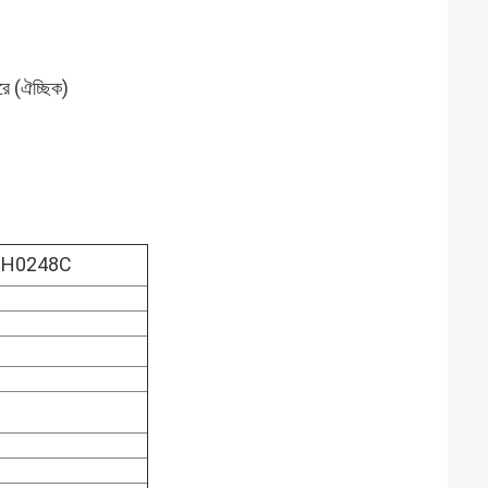
রে (ঐচ্ছিক)
ষকের SH0248C