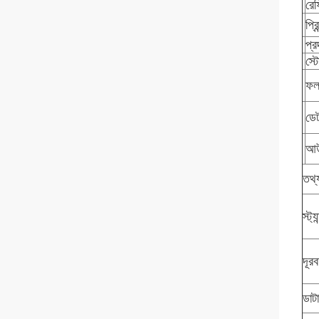
রে
প্রিন
প্র
স্
ফল
ডেট
আউ
তথ্য
স্ট্যা
দূর
ডাটা