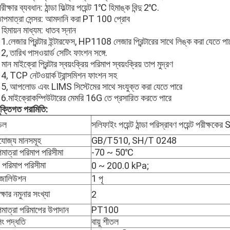
রীক্ষার ব্যবধান: ঠান্ডা ফিল্টার পয়েন্ট 1℃ হিমাঙ্ক বিন্দু 2℃.
তাপমাত্রা সেন্সর: আমদানি করা PT 100 প্রোব
হিমায়ন মাধ্যম: ধাতব স্নান
.লেজার প্রিন্টার ইন্টারফেস, HP1108 লেজার প্রিন্টারের সাথে লিঙ্ক করা যেতে পা
 তারিখ পাসওয়ার্ড সেটিং ফাংশন সঙ্গে.
মান মাইক্রো প্রিন্টার স্বয়ংক্রিয় পরিমাপ স্বয়ংক্রিয় তাপ মুদ্রণ
, TCP নেটওয়ার্ক ট্রান্সমিশন ফাংশন সহ
, আপলোড এবং LIMS সিস্টেমের সাথে সংযুক্ত করা যেতে পারে
.মাইক্রোকম্পিউটারের মেমরি 16G তে প্রসারিত করতে পারে
ুক্তিগত পরামিতি:
েল
সলিফাইং পয়েন্ট ঠান্ডা পরিস্রাবণ পয়েন্ট পরীক্
যোজ্য মানসমূহ
GB/T510, SH/T 0248
মাত্রা পরিমাপ পরিসীমা
-70 ~ 50℃
 পরিমাপ পরিসীমা
0 ~ 200.0 kPa;
জোলিউশন
1 পৃ
ক্ষার নমুনার সংখ্যা
2
মাত্রা পরিমাপের উপাদান
PT100
িং পদ্ধতি
বায়ু শীতল