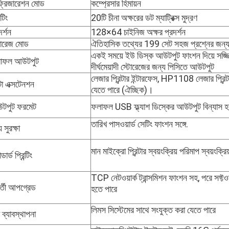
ফ্রিজারেশন মোড
কম্প্রেসার হিমায়ন
্টিং
20টি চীনা অক্ষরের ডট ম্যাট্রিক্স মুদ্রণ
দর্শন
128×64 চাইনিজ অক্ষর প্রদর্শন
টোরেজ মোড
ঐতিহাসিক তথ্যের 199 সেট সহজ প্রশ্নের জন্য 
একই সময়ে ইউ ডিস্ক আউটপুট ফাংশন দিয়ে সজ্জি
াফল আউটপুট
দীর্ঘমেয়াদী স্টোরেজের জন্য পিসিতে আউটপুট
লেজার প্রিন্টার ইন্টারফেস, HP1108 লেজার প্রিন্
া এক্সটেনশন
যেতে পারে (ঐচ্ছিক)।
টপুট ফরমেট
ফলাফল USB ফ্ল্যাশ ডিস্কের আউটপুট বিন্য
তারিখ পাসওয়ার্ড সেটিং ফাংশন সঙ্গে.
 সুরক্ষা
মান মাইক্রো প্রিন্টার স্বয়ংক্রিয় পরিমাপ স্বয়ংক্রি
ন্ডার্ড প্রিন্টিং
TCP নেটওয়ার্ক ট্রান্সমিশন ফাংশন সহ, পরে সফ্ট
বর্তী আপগ্রেড
হতে পারে
লিমস সিস্টেমের সাথে সংযুক্ত করা যেতে পারে
 ব্যাবস্থাপনা