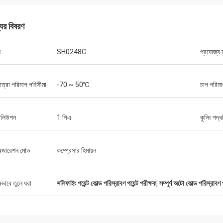
যের বিবরণ
ল
SH0248C
প্রযোজ্য 
াত্রা পরিমাপ পরিসীমা
-70 ~ 50℃
চাপ পরিমা
োলিউশন
1 পিএ
কুলিং পদ্ধ
রিজারেশন মোড
কম্প্রেসার হিমায়ন
ষভাবে তুলে ধরা
সলিফাইং পয়েন্ট কোল্ড পরিস্রাবণ পয়েন্ট পরীক্ষক
,
সম্পূর্ণ অটো কোল্ড পরিস্রাবণ প