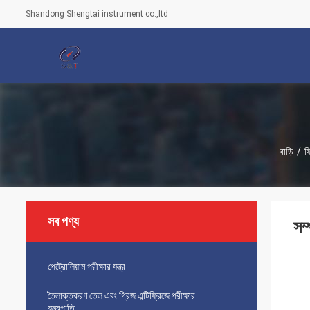
Shandong Shengtai instrument co.,ltd
বাড়ি
/
ফ্
সব পণ্য
সম্
পেট্রোলিয়াম পরীক্ষার যন্ত্র
তৈলাক্তকরণ তেল এবং গ্রিজ এন্টিফ্রিজে পরীক্ষার
যন্ত্রপাতি