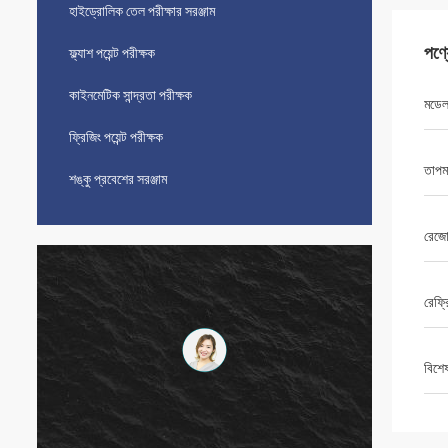
হাইড্রোলিক তেল পরীক্ষার সরঞ্জাম
পণ্
ফ্ল্যাশ পয়েন্ট পরীক্ষক
কাইনমেটিক সান্দ্রতা পরীক্ষক
মডে
ফ্রিজিং পয়েন্ট পরীক্ষক
তাপম
শঙ্কু প্রবেশের সরঞ্জাম
রেজ
রেফ্
বিশে