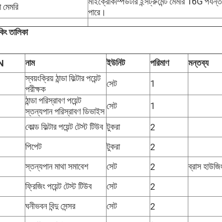
মাইক্রোকম্পিউটার ইন্সট্রুমেন্ট মেমরি 16G পর্যন্
া মেমরি
পারে।
কিং তালিকা
নাম
ইউনিট
পরিমাণ
মন্তব্য
N
স্বয়ংক্রিয় ঠান্ডা ফিল্টার পয়েন্ট
সেট
1
পরীক্ষক
ঠান্ডা পরিস্রাবণ পয়েন্ট
সেট
1
স্তন্যপান পরিস্রাবণ ডিভাইস
কোল্ড ফিল্টার পয়েন্ট টেস্ট টিউব
টুকরা
2
পিপেট
টুকরা
2
স্তন্যপান মাথা সমাবেশ
সেট
ব্রাস হাউজিং
2
ফ্রিজিং পয়েন্ট টেস্ট টিউব
সেট
2
ঘনীভবন বিন্দু সেন্সর
সেট
2