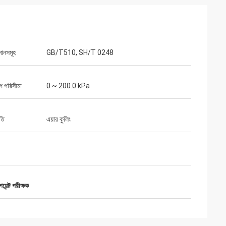
মানসমূহ
GB/T510, SH/T 0248
প পরিসীমা
0 ~ 200.0 kPa
তি
এয়ার কুলিং
য়েন্ট পরীক্ষক