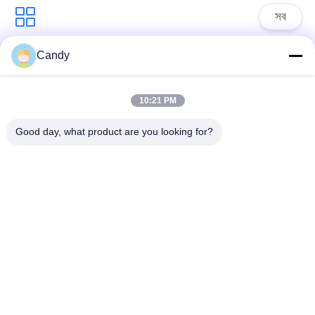
সব
Candy
তৈলাক্তকরণ তেল এবং গ্রিজ
পেট্রোলিয়াম পরীক্ষার যন্ত্র
এন্টিফ্রিজে পরীক্ষার যন্ত্রপাতি
10:21 PM
ডিজেল জ্বালানী পরীক্ষার
ট্রান্সফর্মার তেল পরীক্ষার
Good day, what product are you looking for?
সরঞ্জাম
সরঞ্জাম
ফার্মাসিউটিকাল টেস্টিং
ফিড পরীক্ষার যন্ত্র
যন্ত্রপাতি
ভোজ্যতেল পরীক্ষার সরঞ্জাম
রাসায়নিক বিশ্লেষণ যন্ত্র
সাবস্ক্রাইব