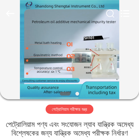
Shandong
Shengtai
instrument
co.,ltd.
All
Rights
Reserved.
বাড়ি
পণ্য
আমাদের
সম্পর্কে
কারখানা
পেট্রোলিয়াম পরীক্ষার যন্ত্র
ভ্রমণ
পেট্রোলিয়াম পণ্য এবং সংযোজন ল্যাব যান্ত্রিক অমেধ্য
মান
বিশ্লেষকের জন্য যান্ত্রিক অমেধ্য পরীক্ষক নির্ধারণ