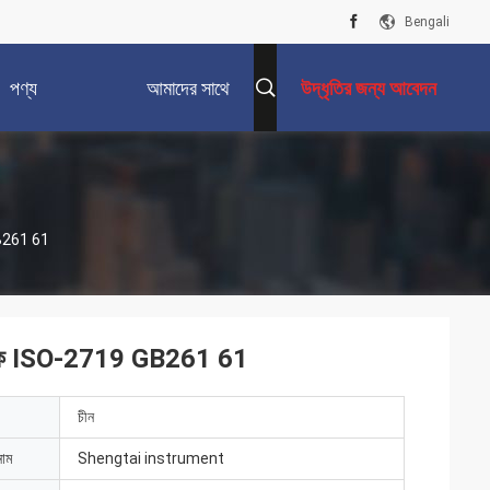
Bengali
পণ্য
আমাদের সাথে
উদ্ধৃতির জন্য আবেদন
যোগাযোগ করুন
 GB261 61
পরীক্ষক ISO-2719 GB261 61
চীন
নাম
Shengtai instrument