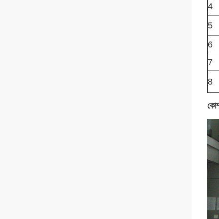
4
5
6
7
8
কোম্