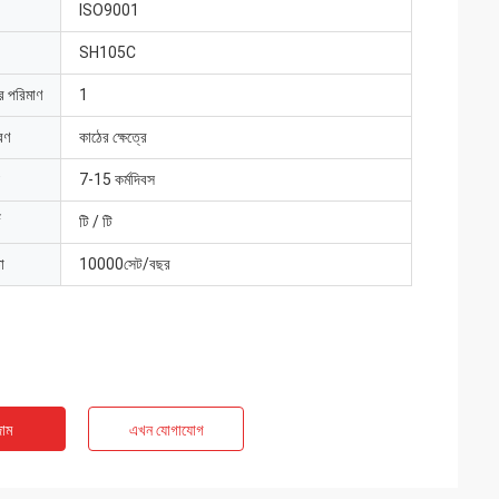
ISO9001
SH105C
ার পরিমাণ
1
রণ
কাঠের ক্ষেত্রে
7-15 কর্মদিবস
টি / টি
া
10000সেট/বছর
াম
এখন যোগাযোগ