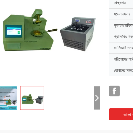
সাক্ষ্যদান
মডেল নম্বার
ন্যূনতম চাহিদ
প্যাকেজিং বিব
ডেলিভারি সময়
পরিশোধের শর্ত
যোগানের ক্ষমত
ভালো দ