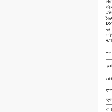
প্র
পরীক
এটি
বৈদ্
ISO
দ্রু
পেট্
২.প
পাও
ফ্ল্
রেফ
তাপম
জ্বা
প্লে