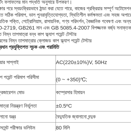
িন্টিং ফলাফলের মান পদ্ধতি অনুসারে উপকরণ।
্ষার পরে স্বয়ংক্রিয়ভাবে ঠান্ডা করা যেতে পারে, কাজের প্রক্রিয়ার সম্পূর্ণ অটো
তে সঠিক পরিমাপ, ভাল পুনরাবৃত্তিযোগ্যতা, স্থিতিশীল কর্মক্ষমতা এবং সহজ অপার
যুতিক শক্তি, পেট্রোলিয়াম, রাসায়নিক, পণ্য পরিদর্শন, বৈজ্ঞানিক গবেষণা এবং অন্
-2719, GB261 মান এবং GB 5085.4-2007 বিপজ্জনক বর্জ্য সনাক্তকরণ স্ট্যা
ত নিম্ন তাপমাত্রা বন্ধ কাপ ফ্ল্যাশ পয়েন্ট টেস্টার
রলের নিম্ন তাপমাত্রার ক্লোজড কাপ ফ্ল্যাশ পয়েন্ট টেস্টার
্রধান প্রযুক্তিগত সূচক এবং পরামিতি
য়ার সাপ্লাই
AC(220±10%)V, 50Hz
যাশ পয়েন্ট পরিমাপ পরিসীমা
(0 ~ +350)℃;
্রিজারেশন মোড
কম্প্রেসার হিমায়ন
াত্রা নিয়ন্ত্রণ নির্ভুলতা
±0.5ºC
লানো যন্ত্র
বৈদ্যুতিক জ্বালানো বন্দুক
সমেন্ট পরীক্ষার ভলিউম
80 মিলি