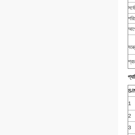
সর্ব
পরিব
আপে
যন্
প্র
প্যা
S/
1
2
3