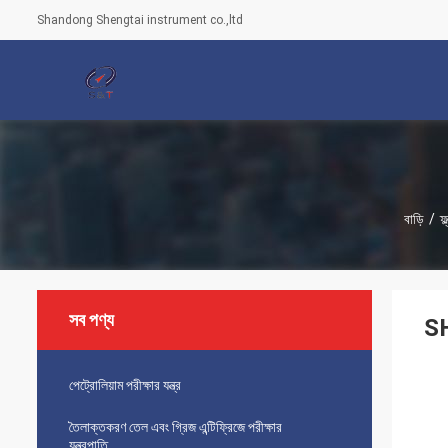
Shandong Shengtai instrument co.,ltd
বাড়ি
/
ফ্
সব পণ্য
SH
পেট্রোলিয়াম পরীক্ষার যন্ত্র
তৈলাক্তকরণ তেল এবং গ্রিজ এন্টিফ্রিজে পরীক্ষার
যন্ত্রপাতি