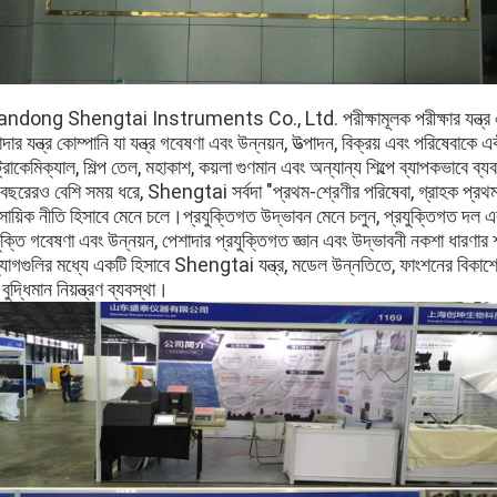
ndong Shengtai Instruments Co., Ltd. পরীক্ষামূলক পরীক্ষার যন্ত্র এবং শি
দার যন্ত্র কোম্পানি যা যন্ত্র গবেষণা এবং উন্নয়ন, উত্পাদন, বিক্রয় এবং পরিষেবাকে
রোকেমিক্যাল, শিল্প তেল, মহাকাশ, কয়লা গুণমান এবং অন্যান্য শিল্পে ব্যাপকভাবে ব্য
ছরেরও বেশি সময় ধরে, Shengtai সর্বদা "প্রথম-শ্রেণীর পরিষেবা, গ্রাহক প্রথম" উ
সায়িক নীতি হিসাবে মেনে চলে।প্রযুক্তিগত উদ্ভাবন মেনে চলুন, প্রযুক্তিগত দল এব
ুক্তি গবেষণা এবং উন্নয়ন, পেশাদার প্রযুক্তিগত জ্ঞান এবং উদ্ভাবনী নকশা ধারণার
যোগগুলির মধ্যে একটি হিসাবে Shengtai যন্ত্র, মডেল উন্নতিতে, ফাংশনের বিকাশে 
বুদ্ধিমান নিয়ন্ত্রণ ব্যবস্থা।