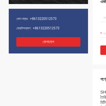
একটি
ফোন নম্বর :
+8613220512573
হোয়াটসঅ্যাপ :
+8613220512573
যোগাযোগ
পণ্য
SH1
তৈর
হিটি