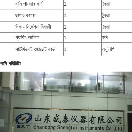
এসি পাওয়ার কর্ড
1
টুকরা
ছাপার কাগজ
1
টুকরা
দিক - নির্দেশনা বিবরনী
1
টুকরা
প্যাকিং তালিকা
1
কপি
সার্টিফিকেট ওয়ারেন্টি কার্ড
1
অনুলিপি
পানি পরিচিতি