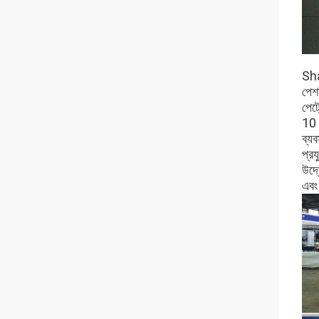
Sha
পেশা
পেট্
10 ব
ব্যব
প্রয
উদ্
এবং 