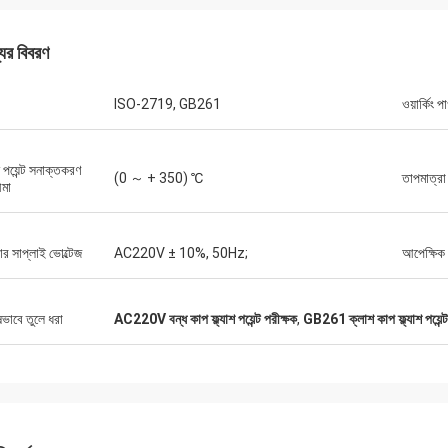
যের বিবরণ
ISO-2719, GB261
ওয়ার্কিং 
াশ পয়েন্ট সনাক্তকরণ
(0 ～ + 350) ℃
তাপমাত্রা ন
ীমা
ার সাপ্লাই ভোল্টেজ
AC220V ± 10%, 50Hz;
আপেক্ষিক
ষভাবে তুলে ধরা
AC220V বন্ধ কাপ ফ্ল্যাশ পয়েন্ট পরীক্ষক
,
GB261 ক্লাশ কাপ ফ্ল্যাশ পয়েন্ট