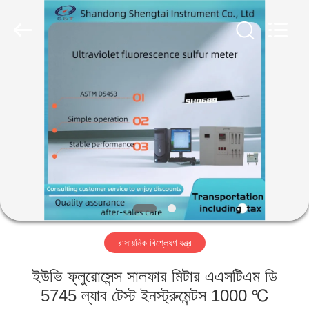
Shandong
Shengtai
instrument
co.,ltd.
All
Rights
Reserved.
বাড়ি
পণ্য
আমাদের
সম্পর্কে
কারখানা
রাসায়নিক বিশ্লেষণ যন্ত্র
ভ্রমণ
ইউভি ফ্লুরোসেন্স সালফার মিটার এএসটিএম ডি
মান
5745 ল্যাব টেস্ট ইনস্ট্রুমেন্টস 1000 ℃