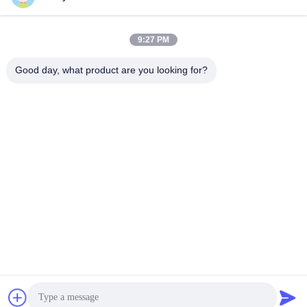
সব
9:27 PM
তৈলাক্তকরণ তেল এবং গ্রিজ
পেট্রোলিয়াম পরীক্ষার যন্ত্র
এন্টিফ্রিজে পরীক্ষার যন্ত্রপাতি
Good day, what product are you looking for?
ডিজেল জ্বালানী পরীক্ষার
ট্রান্সফর্মার তেল পরীক্ষার
সরঞ্জাম
সরঞ্জাম
ফার্মাসিউটিকাল টেস্টিং
ফিড পরীক্ষার যন্ত্র
যন্ত্রপাতি
ভোজ্যতেল পরীক্ষার সরঞ্জাম
রাসায়নিক বিশ্লেষণ যন্ত্র
সাবস্ক্রাইব