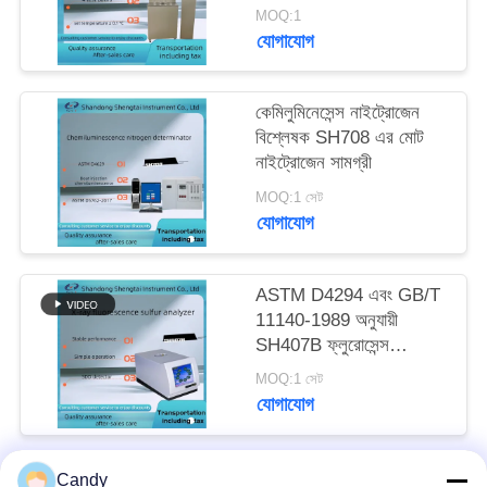
MOQ:1
যোগাযোগ
কেমিলুমিনেসেন্স নাইট্রোজেন
বিশ্লেষক SH708 এর মোট
নাইট্রোজেন সামগ্রী
MOQ:1 সেট
যোগাযোগ
ASTM D4294 এবং GB/T
11140-1989 অনুযায়ী
SH407B ফ্লুরোসেন্স
স্পেকট্রাল সালফার বিশ্লেষক
MOQ:1 সেট
যোগাযোগ
Candy