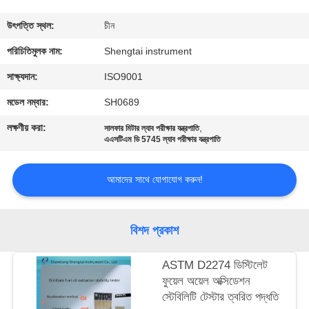
নিয়ন্ত্রণ
উৎপত্তি স্থল:
চীন
যোগাযোগ
পরিচিতিমুলক নাম:
Shengtai instrument
করুন
সাক্ষ্যদান:
ISO9001
মডেল নম্বার:
SH0689
উদ্ধৃতির
লক্ষণীয় করা:
,
সালফার মিটার ল্যাব পরীক্ষার যন্ত্রপাতি
জন্য
এএসটিএম ডি 5745 ল্যাব পরীক্ষার যন্ত্রপাতি
আবেদন
আমাদের সাথে যোগাযোগ করুন!
সাইট
বিশদ প্রকাশ
ম্যাপ
ASTM D2274 ডিস্টিলেট
PRIVACY
ফুয়েল অয়েল অক্সিডেশন
স্টেবিলিটি টেস্টার ত্বরিত পদ্ধতি
POLICY