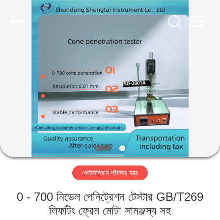
Shandong
Shengtai
instrument
co.,ltd.
All
Rights
Reserved.
বাড়ি
পণ্য
আমাদের
সম্পর্কে
কারখানা
পেট্রোলিয়াম পরীক্ষার যন্ত্র
ভ্রমণ
0 - 700 নিডেল পেনিট্রেশন টেস্টার GB/T269
মান
লিফটিং ফ্রেম মোটা সামঞ্জস্য সহ