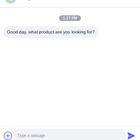
সব
1:27 PM
তৈলাক্তকরণ তেল এবং গ্রিজ
পেট্রোলিয়াম পরীক্ষার যন্ত্র
এন্টিফ্রিজে পরীক্ষার যন্ত্রপাতি
Good day, what product are you looking for?
ডিজেল জ্বালানী পরীক্ষার
ট্রান্সফর্মার তেল পরীক্ষার
সরঞ্জাম
সরঞ্জাম
ফার্মাসিউটিকাল টেস্টিং
ফিড পরীক্ষার যন্ত্র
যন্ত্রপাতি
ভোজ্যতেল পরীক্ষার সরঞ্জাম
রাসায়নিক বিশ্লেষণ যন্ত্র
সাবস্ক্রাইব