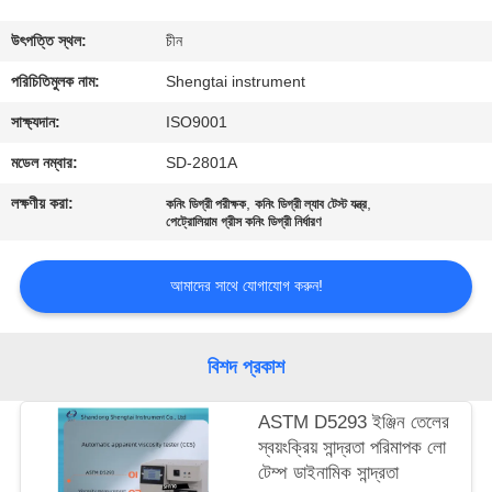
নিয়ন্ত্রণ
উৎপত্তি স্থল:
চীন
যোগাযোগ
পরিচিতিমুলক নাম:
Shengtai instrument
করুন
সাক্ষ্যদান:
ISO9001
মডেল নম্বার:
SD-2801A
উদ্ধৃতির
লক্ষণীয় করা:
,
,
কনিং ডিগ্রী পরীক্ষক
কনিং ডিগ্রী ল্যাব টেস্ট যন্ত্র
জন্য
পেট্রোলিয়াম গ্রীস কনিং ডিগ্রী নির্ধারণ
আবেদন
আমাদের সাথে যোগাযোগ করুন!
সাইট
বিশদ প্রকাশ
ম্যাপ
ASTM D5293 ইঞ্জিন তেলের
PRIVACY
স্বয়ংক্রিয় সান্দ্রতা পরিমাপক লো
টেম্প ডাইনামিক সান্দ্রতা
POLICY