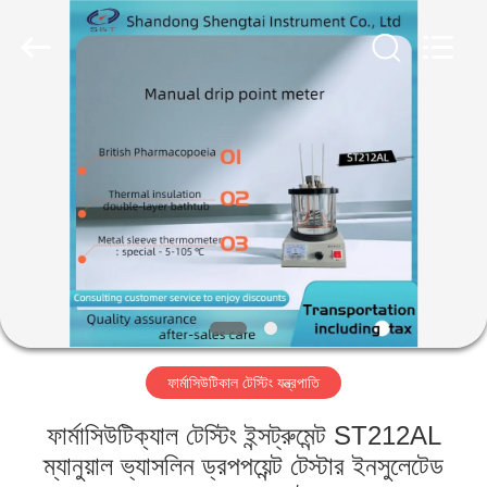
Shandong
Shengtai
instrument
co.,ltd.
All
Rights
Reserved.
বাড়ি
পণ্য
আমাদের
সম্পর্কে
কারখানা
ফার্মাসিউটিকাল টেস্টিং যন্ত্রপাতি
ভ্রমণ
ফার্মাসিউটিক্যাল টেস্টিং ইন্সট্রুমেন্ট ST212AL
মান
ম্যানুয়াল ভ্যাসলিন ড্রপপয়েন্ট টেস্টার ইনসুলেটেড