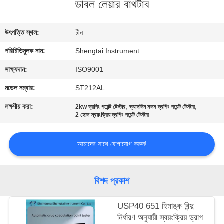
ডাবল লেয়ার বাথটাব
নিয়ন্ত্রণ
উৎপত্তি স্থল:
চীন
যোগাযোগ
পরিচিতিমুলক নাম:
Shengtai Instrument
করুন
সাক্ষ্যদান:
ISO9001
উদ্ধৃতির
মডেল নম্বার:
ST212AL
জন্য
লক্ষণীয় করা:
,
,
2kw ড্রপিং পয়েন্ট টেস্টার
ভ্যাসলিন মলম ড্রপিং পয়েন্ট টেস্টার
2 হোল স্বয়ংক্রিয় ড্রপিং পয়েন্ট টেস্টার
আবেদন
আমাদের সাথে যোগাযোগ করুন!
সাইট
ম্যাপ
বিশদ প্রকাশ
PRIVACY
USP40 651 হিমাঙ্ক বিন্দু
POLICY
নির্ধারণ অনুযায়ী স্বয়ংক্রিয় ড্রাগ