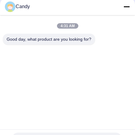
Candy
সব
4:31 AM
তৈলাক্তকরণ তেল এবং গ্রিজ
পেট্রোলিয়াম পরীক্ষার যন্ত্র
এন্টিফ্রিজে পরীক্ষার যন্ত্রপাতি
Good day, what product are you looking for?
ডিজেল জ্বালানী পরীক্ষার
ট্রান্সফর্মার তেল পরীক্ষার
সরঞ্জাম
সরঞ্জাম
ফার্মাসিউটিকাল টেস্টিং
ফিড পরীক্ষার যন্ত্র
যন্ত্রপাতি
ভোজ্যতেল পরীক্ষার সরঞ্জাম
রাসায়নিক বিশ্লেষণ যন্ত্র
সাবস্ক্রাইব