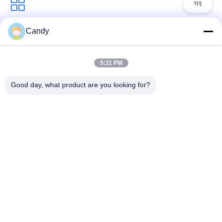
সব
Candy
তৈলাক্তকরণ তেল এবং গ্রিজ
পেট্রোলিয়াম পরীক্ষার যন্ত্র
এন্টিফ্রিজে পরীক্ষার যন্ত্রপাতি
5:11 PM
ডিজেল জ্বালানী পরীক্ষার
ট্রান্সফর্মার তেল পরীক্ষার
Good day, what product are you looking for?
সরঞ্জাম
সরঞ্জাম
ফার্মাসিউটিকাল টেস্টিং
ফিড পরীক্ষার যন্ত্র
যন্ত্রপাতি
ভোজ্যতেল পরীক্ষার সরঞ্জাম
রাসায়নিক বিশ্লেষণ যন্ত্র
সাবস্ক্রাইব