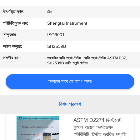
নিয়ন্ত্রণ
উৎপত্তি স্থল:
চীন
যোগাযোগ
পরিচিতিমুলক নাম:
Shengtai Instrument
করুন
সাক্ষ্যদান:
ISO9001
মডেল নম্বার:
SH2539B
উদ্ধৃতির
লক্ষণীয় করা:
,
,
প্যারাফিন মেল্টিং পয়েন্ট টেস্টার
মেল্টিং পয়েন্ট টেস্টার ASTM D87
জন্য
SH2539B মেল্টিং পয়েন্ট টেস্টার
আবেদন
আমাদের সাথে যোগাযোগ করুন!
সাইট
বিশদ প্রকাশ
ম্যাপ
ASTM D2274 ডিস্টিলেট
PRIVACY
ফুয়েল অয়েল অক্সিডেশন
স্টেবিলিটি টেস্টার ত্বরিত পদ্ধতি
POLICY