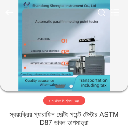
Shandong
Shengtai
instrument
co.,ltd.
All
Rights
Reserved.
বাড়ি
পণ্য
আমাদের
সম্পর্কে
কারখানা
রাসায়নিক বিশ্লেষণ যন্ত্র
ভ্রমণ
স্বয়ংক্রিয় প্যারাফিন মেল্টিং পয়েন্ট টেস্টার ASTM
মান
D87 ডাবল তাপমাত্রা