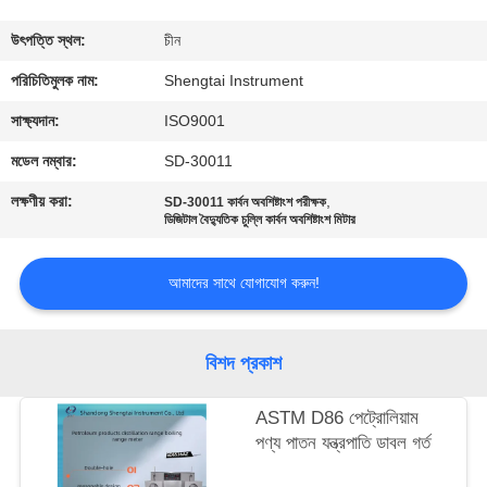
নিয়ন্ত্রণ
উৎপত্তি স্থল:
চীন
যোগাযোগ
পরিচিতিমুলক নাম:
Shengtai Instrument
করুন
সাক্ষ্যদান:
ISO9001
মডেল নম্বার:
SD-30011
উদ্ধৃতির
লক্ষণীয় করা:
,
SD-30011 কার্বন অবশিষ্টাংশ পরীক্ষক
জন্য
ডিজিটাল বৈদ্যুতিক চুল্লি কার্বন অবশিষ্টাংশ মিটার
আবেদন
আমাদের সাথে যোগাযোগ করুন!
সাইট
বিশদ প্রকাশ
ম্যাপ
ASTM D86 পেট্রোলিয়াম
PRIVACY
পণ্য পাতন যন্ত্রপাতি ডাবল গর্ত
POLICY