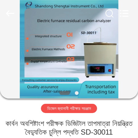
Shandong
Shengtai
instrument
co.,ltd.
All
Rights
Reserved.
বাড়ি
পণ্য
আমাদের
সম্পর্কে
কারখানা
ডিজেল জ্বালানী পরীক্ষার সরঞ্জাম
ভ্রমণ
কার্বন অবশিষ্টাংশ পরীক্ষক ডিজিটাল তাপমাত্রা নিয়ন্ত্রিত
মান
বৈদ্যুতিক চুল্লি পদ্ধতি SD-30011