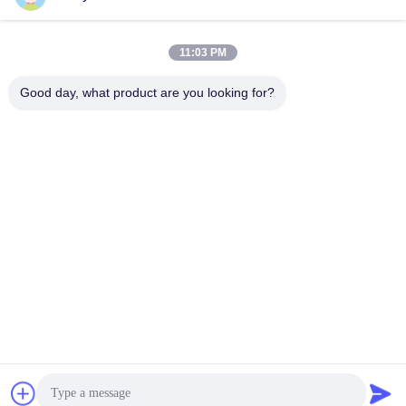
সব
11:03 PM
তৈলাক্তকরণ তেল এবং গ্রিজ
পেট্রোলিয়াম পরীক্ষার যন্ত্র
এন্টিফ্রিজে পরীক্ষার যন্ত্রপাতি
Good day, what product are you looking for?
ডিজেল জ্বালানী পরীক্ষার
ট্রান্সফর্মার তেল পরীক্ষার
সরঞ্জাম
সরঞ্জাম
ফার্মাসিউটিকাল টেস্টিং
ফিড পরীক্ষার যন্ত্র
যন্ত্রপাতি
ভোজ্যতেল পরীক্ষার সরঞ্জাম
রাসায়নিক বিশ্লেষণ যন্ত্র
সাবস্ক্রাইব