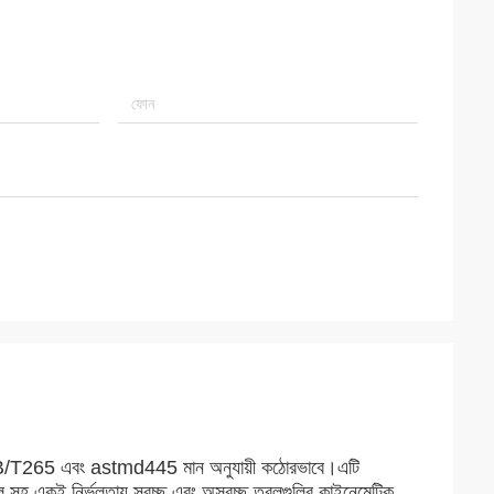
 GB/T265 এবং astmd445 মান অনুযায়ী কঠোরভাবে।এটি
সহ একই নির্ভুলতায় স্বচ্ছ এবং অস্বচ্ছ তরলগুলির কাইনেমেটিক