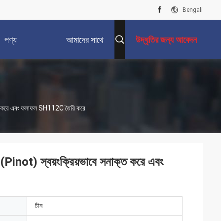
Bengali
পণ্য
আমাদের সাথে
উদ্ধৃতির জন্য আবেদন
যোগাযোগ করুন
াক্ত করে এবং ফলাফল SH112C তৈরি করে
Pinot) স্বয়ংক্রিয়ভাবে সনাক্ত করে এবং
চীন