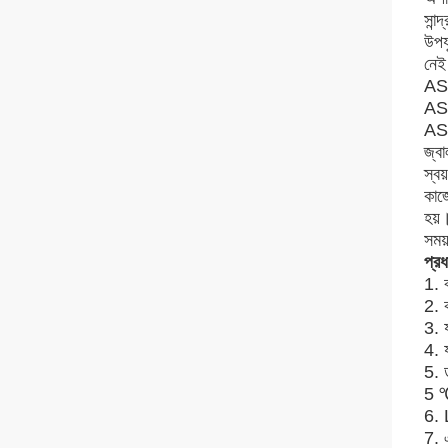
সান্
উপযু
নেই
AST
AST
AST
জ্ব
স্ব
কাজে
হয়।
সময়
প্রধ
1. 
2. 
3. 
4. য
5. ড
5 ℃
6. 
7. 