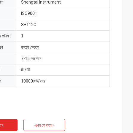
নাম
Shengtai Instrument
ISO9001
SH112C
ার পরিমাণ
1
রণ
কাঠের ক্ষেত্রে
7-15 কর্মদিবস
টি / টি
া
10000সেট/বছর
াম
এখন যোগাযোগ