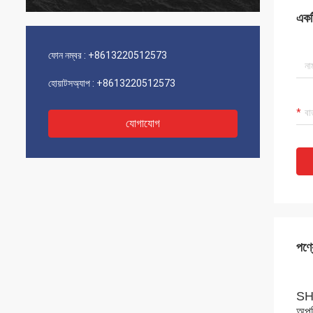
একটি
ফোন নম্বর :
+8613220512573
হোয়াটসঅ্যাপ :
+8613220512573
যোগাযোগ
পণ্য
SH1
অপর