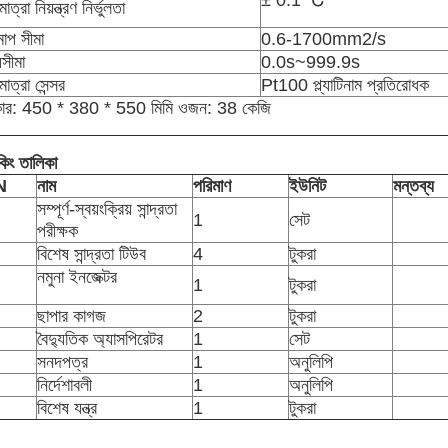
± 0.1 ℃
াত্রা নিয়ন্ত্রণ নির্ভুলতা
মাপ সীমা
0.6-1700mm2/s
়সীমা
0.0s~999.9s
াত্রা সেন্সর
Pt100 প্ল্যাটিনাম প্রতিরোধক
র: 450 * 380 * 550 মিমি ওজন: 38 কেজি
কিং তালিকা
N
নাম
পরিমাণ
ইউনিট
মন্তব্য
সম্পূর্ণ-স্বয়ংক্রিয় সান্দ্রতা
1
সেট
পরীক্ষক
বিশেষ সান্দ্রতা টিউব
4
টুকরা
নমুনা ইনজেক্টর
1
টুকরা
ছাপার কাগজ
2
টুকরা
বৈদ্যুতিক অ্যাসপিরেটর
1
সেট
সনদপত্র
1
অনুলিপি
নির্দেশাবলী
1
অনুলিপি
বিশেষ যন্ত্র
1
টুকরা