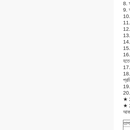
8. স
9.
10.
11.
12.
13. 
14.
15.
16.
হতে
17.
18.
প্র
19.
20. 
★ 2
★ 2
আকা
তাপম