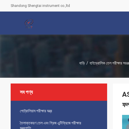
Shandong Shengtai instrument co.,ltd
বাড়ি
/
হাইড্রোলিক তেল পরীক্ষার সরঞ্জ
সব পণ্য
AS
ফল
পেট্রোলিয়াম পরীক্ষার যন্ত্র
তৈলাক্তকরণ তেল এবং গ্রিজ এন্টিফ্রিজে পরীক্ষার
যন্ত্রপাতি