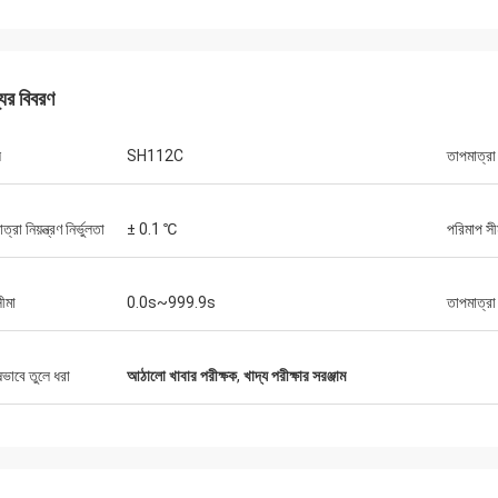
যের বিবরণ
ল
SH112C
তাপমাত্রা 
্রা নিয়ন্ত্রণ নির্ভুলতা
± 0.1 ℃
পরিমাপ সী
ীমা
0.0s~999.9s
তাপমাত্রা 
ষভাবে তুলে ধরা
আঠালো খাবার পরীক্ষক
,
খাদ্য পরীক্ষার সরঞ্জাম