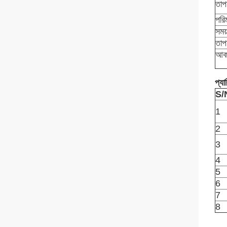
তাপম
পরি
সময
তাপম
আকা
প্যা
S/
1
2
3
4
5
6
7
8