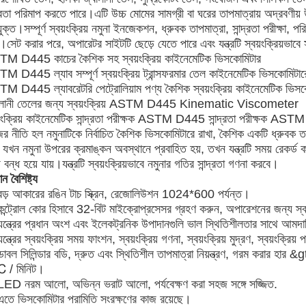
দ্রতা পরিমাপ করতে পারে।এটি উচ্চ মোমের সামগ্রী বা ঘরের তাপমাত্রায় অদ্রবণীয়
ক্ত।সম্পূর্ণ স্বয়ংক্রিয় নমুনা ইনজেকশন, ধ্রুবক তাপমাত্রা, সান্দ্রতা পরীক্ষা, 
।সেট করার পরে, অপারেটর সাইটটি ছেড়ে যেতে পারে এবং যন্ত্রটি স্বয়ংক্রিয়ভাবে
M D445 কাচের কৈশিক সহ স্বয়ংক্রিয় কাইনেমেটিক ভিসকোমিটার
M D445 ল্যাব সম্পূর্ণ স্বয়ংক্রিয় ট্রান্সফরমার তেল কাইনেমেটিক ভিসকোমিটার
M D445 ল্যাবরেটরি পেট্রোলিয়াম পণ্য কৈশিক স্বয়ংক্রিয় কাইনেমেটিক ভিসকো
ালানী তেলের জন্য স্বয়ংক্রিয় ASTM D445 Kinematic Viscometer
য়ংক্রিয় কাইনেমেটিক সান্দ্রতা পরীক্ষক ASTM D445 সান্দ্রতা পরীক্ষক ASTM D
র নীতি হল নমুনাটিকে নির্বাচিত কৈশিক ভিসকোমিটারে রাখা, কৈশিক একটি ধ্রুবক তা
যখন নমুনা উপরের ক্রমাঙ্কন অবস্থানে প্রবাহিত হয়, তখন যন্ত্রটি সময় রেকর্ড 
 বন্ধ হয়ে যায়।যন্ত্রটি স্বয়ংক্রিয়ভাবে নমুনার গতির সান্দ্রতা গণনা করবে।
ান বৈশিষ্ট্য
বড় আকারের রঙিন টাচ স্ক্রিন, রেজোলিউশন 1024*600 পর্যন্ত।
কন্ট্রোল কোর হিসাবে 32-বিট মাইক্রোপ্রসেসর গ্রহণ করুন, অপারেশনের জন্য স্বা
যন্ত্রের প্রধান অংশ এবং ইলেকট্রনিক উপাদানগুলি ভাল স্থিতিশীলতার সাথে আমদ
ন্ত্রের স্বয়ংক্রিয় সময় ফাংশন, স্বয়ংক্রিয় গণনা, স্বয়ংক্রিয় মুদ্রণ, স্বয়ংক্র
াবল সিলিন্ডার বডি, দ্রুত এবং স্থিতিশীল তাপমাত্রা নিয়ন্ত্রণ, গরম করার হার &g
 / মিনিট।
LED নরম আলো, অভিন্ন ভরাট আলো, পর্যবেক্ষণ করা সহজ সঙ্গে সজ্জিত.
এতে ভিসকোমিটার পরামিতি সংরক্ষণের কাজ রয়েছে।