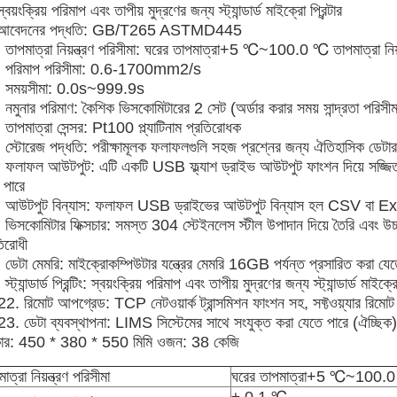
্বয়ংক্রিয় পরিমাপ এবং তাপীয় মুদ্রণের জন্য স্ট্যান্ডার্ড মাইক্রো প্রিন্টার
 আবেদনের পদ্ধতি: GB/T265 ASTMD445
 তাপমাত্রা নিয়ন্ত্রণ পরিসীমা: ঘরের তাপমাত্রা+5 ℃~100.0 ℃ তাপমাত্রা নি
 পরিমাপ পরিসীমা: 0.6-1700mm2/s
 সময়সীমা: 0.0s~999.9s
নমুনার পরিমাণ: কৈশিক ভিসকোমিটারের 2 সেট (অর্ডার করার সময় সান্দ্রতা পরিসীমা
 তাপমাত্রা সেন্সর: Pt100 প্ল্যাটিনাম প্রতিরোধক
 স্টোরেজ পদ্ধতি: পরীক্ষামূলক ফলাফলগুলি সহজ প্রশ্নের জন্য ঐতিহাসিক ডেটা
 ফলাফল আউটপুট: এটি একটি USB ফ্ল্যাশ ড্রাইভ আউটপুট ফাংশন দিয়ে সজ্জিত কর
 পারে
 আউটপুট বিন্যাস: ফলাফল USB ড্রাইভের আউটপুট বিন্যাস হল CSV বা E
 ভিসকোমিটার ফিক্সচার: সমস্ত 304 স্টেইনলেস স্টীল উপাদান দিয়ে তৈরি এবং উচ্চ 
তিরোধী
 ডেটা মেমরি: মাইক্রোকম্পিউটার যন্ত্রের মেমরি 16GB পর্যন্ত প্রসারিত করা যেত
স্ট্যান্ডার্ড প্রিন্টিং: স্বয়ংক্রিয় পরিমাপ এবং তাপীয় মুদ্রণের জন্য স্ট্যান্ডার্ড মাইক্রো
2. রিমোট আপগ্রেড: TCP নেটওয়ার্ক ট্রান্সমিশন ফাংশন সহ, সফ্টওয়্যার রিমোট আ
3. ডেটা ব্যবস্থাপনা: LIMS সিস্টেমের সাথে সংযুক্ত করা যেতে পারে (ঐচ্ছিক)
র: 450 * 380 * 550 মিমি ওজন: 38 কেজি
াত্রা নিয়ন্ত্রণ পরিসীমা
ঘরের তাপমাত্রা+5 ℃~100.