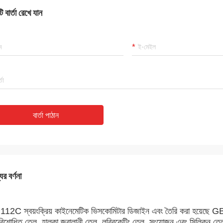
 বার্তা রেখে যান
বার্তা পাঠান
ের বর্ণনা
12C স্বয়ংক্রিয় কাইনেমেটিক ভিসকোমিটার ডিজাইন এবং তৈরি করা হয়েছে
িশোধিত তেল, হালকা জ্বালানী তেল, লুব্রিকেটিং তেল, সংযোজন এবং সিলিকন তেল 