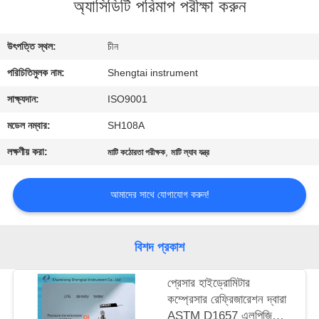
অ্যাসিডিটি পরিমাপ পরীক্ষা করুন
নিয়ন্ত্রণ
উৎপত্তি স্থল:
চীন
যোগাযোগ
পরিচিতিমুলক নাম:
Shengtai instrument
করুন
সাক্ষ্যদান:
ISO9001
উদ্ধৃতির
মডেল নম্বার:
SH108A
জন্য
লক্ষণীয় করা:
,
মাটি কঠোরতা পরীক্ষক
মাটি ল্যাব যন্ত্র
আবেদন
আমাদের সাথে যোগাযোগ করুন!
সাইট
ম্যাপ
বিশদ প্রকাশ
প্রেসার হাইড্রোমিটার
PRIVACY
কম্প্রেসার রেফ্রিজারেশন দ্বারা
POLICY
ASTM D1657 এলপিজি