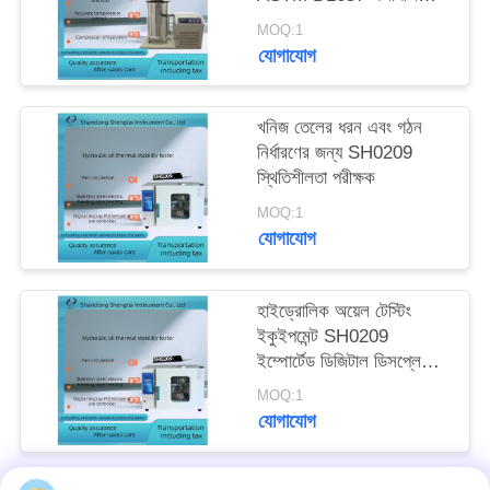
আপেক্ষিক ঘনত্ব পরীক্ষক
MOQ:1
যোগাযোগ
খনিজ তেলের ধরন এবং গঠন
নির্ধারণের জন্য SH0209
স্থিতিশীলতা পরীক্ষক
MOQ:1
যোগাযোগ
হাইড্রোলিক অয়েল টেস্টিং
ইকুইপমেন্ট SH0209
ইম্পোর্টেড ডিজিটাল ডিসপ্লে
পিআইডি তাপমাত্রা নিয়ামক
MOQ:1
তাপীয় স্থিতিশীলতা পরীক্ষকের
যোগাযোগ
জন্য