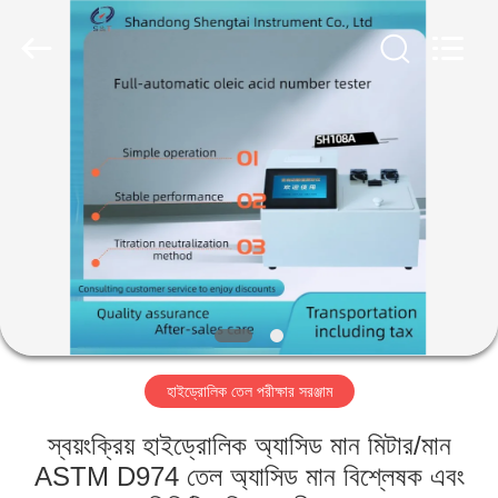
Shandong
Shengtai
instrument
co.,ltd.
All
Rights
Reserved.
বাড়ি
পণ্য
আমাদের
সম্পর্কে
কারখানা
হাইড্রোলিক তেল পরীক্ষার সরঞ্জাম
ভ্রমণ
স্বয়ংক্রিয় হাইড্রোলিক অ্যাসিড মান মিটার/মান
মান
ASTM D974 তেল অ্যাসিড মান বিশ্লেষক এবং