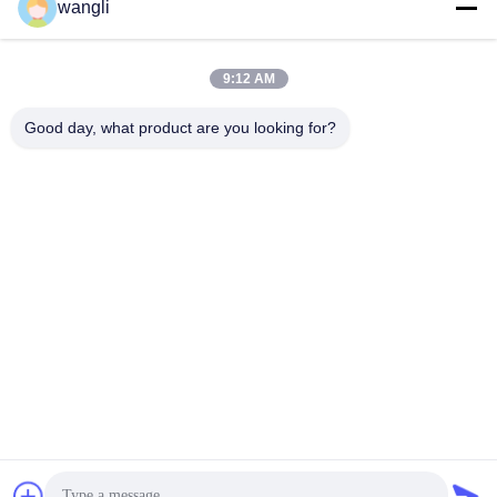
wangli
সব
9:12 AM
তৈলাক্তকরণ তেল এবং গ্রিজ
পেট্রোলিয়াম পরীক্ষার যন্ত্র
এন্টিফ্রিজে পরীক্ষার যন্ত্রপাতি
Good day, what product are you looking for?
ডিজেল জ্বালানী পরীক্ষার
ট্রান্সফর্মার তেল পরীক্ষার
সরঞ্জাম
সরঞ্জাম
ফার্মাসিউটিকাল টেস্টিং
ফিড পরীক্ষার যন্ত্র
যন্ত্রপাতি
ভোজ্যতেল পরীক্ষার সরঞ্জাম
রাসায়নিক বিশ্লেষণ যন্ত্র
সাবস্ক্রাইব