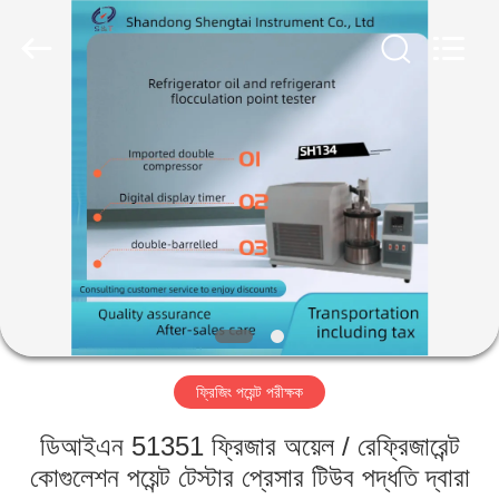
Shandong
Shengtai
instrument
co.,ltd.
All
Rights
Reserved.
বাড়ি
পণ্য
আমাদের
সম্পর্কে
কারখানা
ফ্রিজিং পয়েন্ট পরীক্ষক
ভ্রমণ
ডিআইএন 51351 ফ্রিজার অয়েল / রেফ্রিজারেন্ট
মান
কোগুলেশন পয়েন্ট টেস্টার প্রেসার টিউব পদ্ধতি দ্বারা