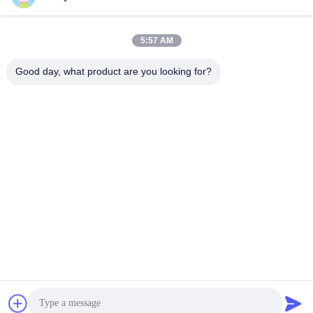
সব
5:57 AM
তৈলাক্তকরণ তেল এবং গ্রিজ
পেট্রোলিয়াম পরীক্ষার যন্ত্র
এন্টিফ্রিজে পরীক্ষার যন্ত্রপাতি
Good day, what product are you looking for?
ডিজেল জ্বালানী পরীক্ষার
ট্রান্সফর্মার তেল পরীক্ষার
সরঞ্জাম
সরঞ্জাম
ফার্মাসিউটিকাল টেস্টিং
ফিড পরীক্ষার যন্ত্র
যন্ত্রপাতি
ভোজ্যতেল পরীক্ষার সরঞ্জাম
রাসায়নিক বিশ্লেষণ যন্ত্র
সাবস্ক্রাইব