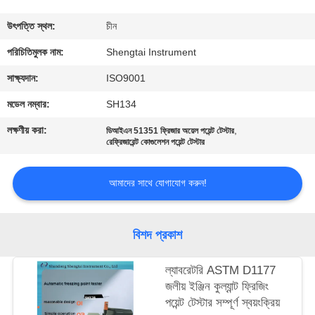
নিয়ন্ত্রণ
উৎপত্তি স্থল:
চীন
যোগাযোগ
পরিচিতিমুলক নাম:
Shengtai Instrument
করুন
সাক্ষ্যদান:
ISO9001
মডেল নম্বার:
SH134
উদ্ধৃতির
লক্ষণীয় করা:
,
ডিআইএন 51351 ফ্রিজার অয়েল পয়েন্ট টেস্টার
জন্য
রেফ্রিজারেন্ট কোগুলেশন পয়েন্ট টেস্টার
আবেদন
আমাদের সাথে যোগাযোগ করুন!
সাইট
বিশদ প্রকাশ
ম্যাপ
ল্যাবরেটরি ASTM D1177
PRIVACY
জলীয় ইঞ্জিন কুল্যান্ট ফ্রিজিং
পয়েন্ট টেস্টার সম্পূর্ণ স্বয়ংক্রিয়
POLICY